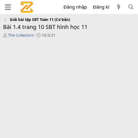
Đăng nhập
Đăng kí
Giải bài tập SBT Toán 11 (Cơ bản)
Bài 1.4 trang 10 SBT hình học 11
T
C
The Collectors
10/3/21
á
r
c
e
g
a
i
t
ả
i
o
n
d
a
t
e