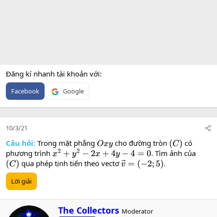
Đăng kí nhanh tài khoản với
Facebook
Google
10/3/21
Câu hỏi:
Trong mặt phẳng
cho đường tròn
có
O
x
y
(
C
)
phương trình
. Tìm ảnh của
x
2
+
y
2
−
2
x
+
4
y
−
4
=
0
qua phép tịnh tiến theo vectơ
.
(
C
)
v
→
=
(
−
2
;
5
)
Lời giải
W
The Collectors
Moderator
r