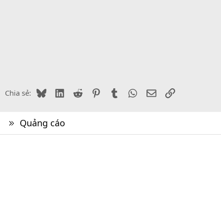
Bluesky
LinkedIn
Reddit
Pinterest
Tumblr
WhatsApp
Email
Link
Chia sẻ:
Quảng cáo