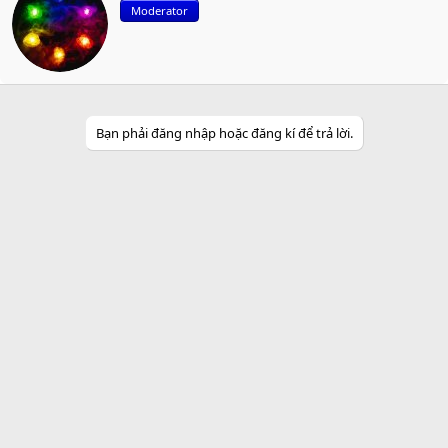
Moderator
i
t
t
e
n
b
y
Bạn phải đăng nhập hoặc đăng kí để trả lời.