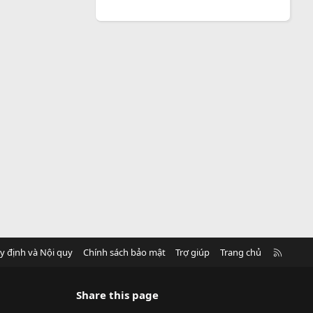
R
y định và Nội quy
Chính sách bảo mật
Trợ giúp
Trang chủ
S
S
Share this page