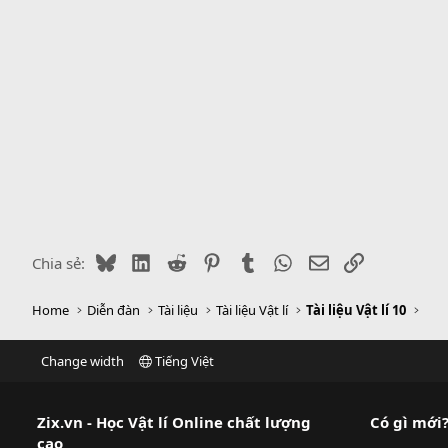
Bluesky
LinkedIn
Reddit
Pinterest
Tumblr
WhatsApp
Email
Link
Chia sẻ:
Home
Diễn đàn
Tài liệu
Tài liệu Vật lí
Tài liệu Vật lí 10
Change width
Tiếng Việt
Zix.vn - Học Vật lí Online chất lượng
Có gì mới
cao