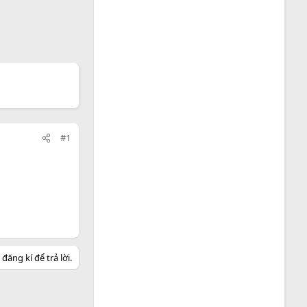
#1
ăng kí để trả lời.