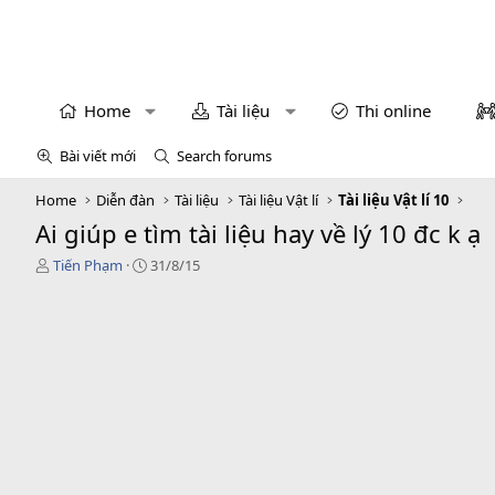
Home
Tài liệu
Thi online
Bài viết mới
Search forums
Home
Diễn đàn
Tài liệu
Tài liệu Vật lí
Tài liệu Vật lí 10
Ai giúp e tìm tài liệu hay về lý 10 đc k ạ
T
N
Tiến Phạm
31/8/15
h
g
r
à
e
y
a
g
d
ử
s
i
t
a
r
t
e