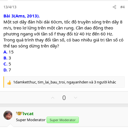
e
o
:
13/4/13
#4
t
e
Bài 3(Ams, 2013).
Một sợi dây đàn hồi dài 60cm, tốc độ truyền sóng trên dây 8
m/s, treo lơ lửng trên một cần rung. Cần dao động theo
phương ngang với tần số f thay đổi từ 40 Hz đến 60 Hz.
Trong quá trình thay đổi tần số, có bao nhiêu giá trị tần số có
thể tạo sóng dừng trên dây?
A.
15
B.
3
C.
5
D.
7
1damketthuc
,
tim_lai_bau_troi
,
ngayanhden
và 3 người khác
R
e
a
U
D
0
c
p
o
t
v
w
i
lvcat
o
n
o
Super Moderator
n
Super Moderator
t
v
s