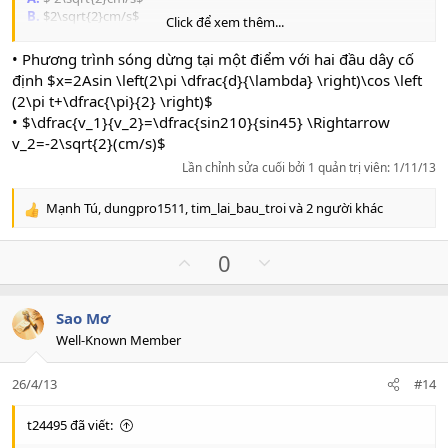
B.
$2\sqrt{2}cm/s$
Click để xem thêm...
C.
$-2cm/s$
D.
$2\sqrt{3}cm/s$
• Phương trình sóng dừng tại một điểm với hai đầu dây cố
định $x=2Asin \left(2\pi \dfrac{d}{\lambda} \right)\cos \left
(2\pi t+\dfrac{\pi}{2} \right)$
• $\dfrac{v_1}{v_2}=\dfrac{sin210}{sin45} \Rightarrow
v_2=-2\sqrt{2}(cm/s)$
Lần chỉnh sửa cuối bởi 1 quản trị viên:
1/11/13
Mạnh Tú
,
dungpro1511
,
tim_lai_bau_troi
và 2 người khác
R
e
a
U
D
0
c
p
o
t
v
w
i
Sao Mơ
o
n
o
Well-Known Member
n
t
v
s
e
o
:
26/4/13
#14
t
e
t24495 đã viết: