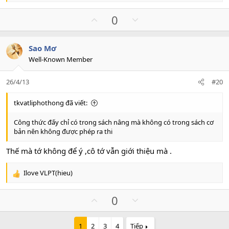
e
a
U
D
0
c
p
o
t
v
w
i
Sao Mơ
o
n
o
Well-Known Member
n
t
v
s
e
o
:
26/4/13
#20
t
e
tkvatliphothong đã viết:
Công thức đấy chỉ có trong sách nâng mà không có trong sách cơ
bản nên không được phép ra thi
Thế mà tớ không để ý ,cô tớ vẫn giới thiệu mà .
Ilove VLPT(hieu)
R
e
a
U
D
0
c
p
o
t
v
w
i
1
2
3
4
Tiếp