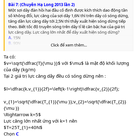
Bài 7: (Chuyên Hạ Long 2013 lần 2)
Một sợi dây đàn hồi hai đầu cố định được kích thích dao động tần
số không đổi, lực căng của sợi dây 1,6N thì trên dây có sóng dừng,
tăng dần lực căng dây tới 2,5N thì thấy xuất hiện sóng dừng tiếp
theo. Biết tốc độ truyền sóng trên dây tỉ lệ căn bậc hai của giá trị
lực căng dây. Lực căng lớn nhất để dây xuất hiện sóng dừng?
A.
15N
B.
90N
Click để xem thêm...
C.
40N
D.
18N
Ta có:
$v=\sqrt{\dfrac{T}{\mu }}$ với $\mu$ là mật độ khối lượng
của dây (kg/m)
Tại 2 giá trị lực căng dây đều có sóng dừng nên :
$l=\dfrac{k.v_{1}}{2f}=\left(k-1\right)\dfrac{v_{2}}{2f};
v_{1}=\sqrt{\dfrac{T_{1}}{\mu }};v_{2}=\sqrt{\dfrac{T_{2}}
{\mu }}
\Rightarrow k=5$
Lực căng lớn nhất ứng với k=1 nên
$T=25T_{1}=40N$
Chọn
C