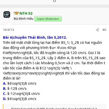
c
p
o
t
v
w
i
NTH 52
o
n
o
Bùi Đình Hiếu
n
Super Moderator
t
v
s
e
o
:
16/4/13
#6
t
e
Bài 4(chuyên Thái Bình, lần 5,2012.
Trên bề mặt chất lỏng tại hai điểm $S_1; S_2$ có hai nguồn
dao động với phương trình $u= 4\cos 40\pi
t\left(mm\right)$, tốc độ truyền sóng là 120 cm/s. Gọi I là
trung điểm của $S_1S_2$. Lấy 2 điểm A, B trên $S_1S_2$ sao
cho lần lượt cách I các khoảng 0,5cm và 2 cm. Tại thời điểm t
vận tốc của điểm A là $12 \sqrt{3} \left( \
\left(\text{cm}/\text{s}\right)\right)$ thì vận tốc dao động tại
điểm B là?
A.
$6\sqrt{3}$ cm/s
B.
$-12$ cm/s
C.
$-12\sqrt{3}$ cm/s
D.
$4\sqrt{3}$ cm/s