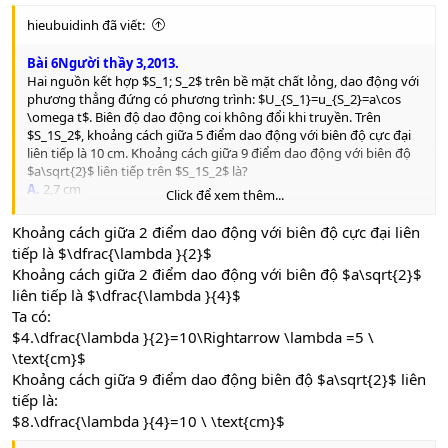
e
hieubuidinh đã viết:
Bài 6Người thầy 3,2013.
Hai nguồn kết hợp $S_1; S_2$ trên bề mặt chất lỏng, dao động với
phương thẳng đứng có phương trình: $U_{S_1}=u_{S_2}=a\cos
\omega t$. Biên độ dao động coi không đổi khi truyền. Trên
$S_1S_2$, khoảng cách giữa 5 điểm dao động với biên độ cực đại
liên tiếp là 10 cm. Khoảng cách giữa 9 điểm dao động với biên độ
$a\sqrt{2}$ liên tiếp trên $S_1S_2$ là?
A.
2,7 cm
Click để xem thêm...
B.
20 cm
C.
22,8 cm
Khoảng cách giữa 2 điểm dao động với biên độ cực đại liên
D.
12,5 cm
tiếp là $\dfrac{\lambda }{2}$
Khoảng cách giữa 2 điểm dao động với biên độ $a\sqrt{2}$
liên tiếp là $\dfrac{\lambda }{4}$
Ta có:
$4.\dfrac{\lambda }{2}=10\Rightarrow \lambda =5 \
\text{cm}$
Khoảng cách giữa 9 điểm dao động biên độ $a\sqrt{2}$ liên
tiếp là:
$8.\dfrac{\lambda }{4}=10 \ \text{cm}$