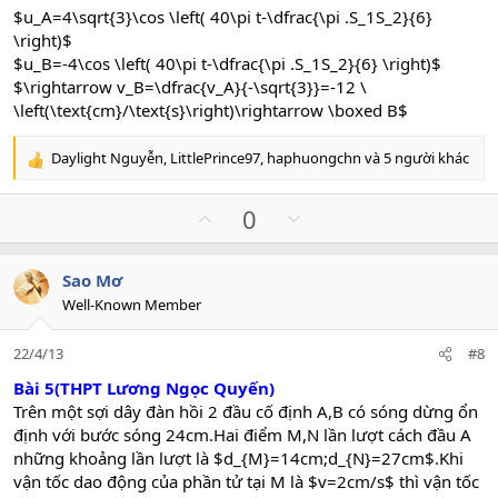
C.
$-12\sqrt{3}$cm/s
$u_A=4\sqrt{3}\cos \left( 40\pi t-\dfrac{\pi .S_1S_2}{6}
D.
$4\sqrt{3}$ cm/s
\right)$
$u_B=-4\cos \left( 40\pi t-\dfrac{\pi .S_1S_2}{6} \right)$
$\rightarrow v_B=\dfrac{v_A}{-\sqrt{3}}=-12 \
\left(\text{cm}/\text{s}\right)\rightarrow \boxed B$
Daylight Nguyễn
,
LittlePrince97
,
haphuongchn
và 5 người khác
R
e
a
U
D
0
c
p
o
t
v
w
i
Sao Mơ
o
n
o
Well-Known Member
n
t
v
s
e
o
:
22/4/13
#8
t
e
Bài 5(THPT Lương Ngọc Quyến)
Trên một sợi dây đàn hồi 2 đầu cố định A,B có sóng dừng ổn
định với bước sóng 24cm.Hai điểm M,N lần lượt cách đầu A
những khoảng lần lượt là $d_{M}=14cm;d_{N}=27cm$.Khi
vận tốc dao động của phần tử tại M là $v=2cm/s$ thì vận tốc