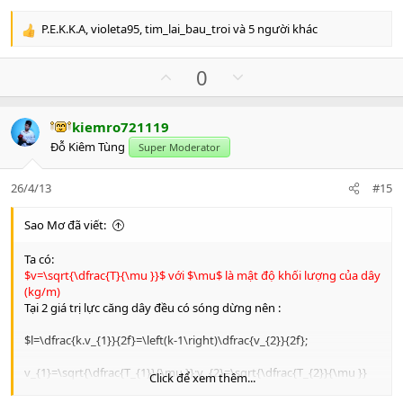
P.E.K.K.A
,
violeta95
,
tim_lai_bau_troi
và 5 người khác
R
e
a
U
D
0
c
p
o
t
v
w
i
kiemro721119
o
n
o
Đỗ Kiêm Tùng
n
Super Moderator
t
v
s
e
o
:
26/4/13
#15
t
e
Sao Mơ đã viết:
Ta có:
$v=\sqrt{\dfrac{T}{\mu }}$ với $\mu$ là mật độ khối lượng của dây
(kg/m)
Tại 2 giá trị lực căng dây đều có sóng dừng nên :
$l=\dfrac{k.v_{1}}{2f}=\left(k-1\right)\dfrac{v_{2}}{2f};
v_{1}=\sqrt{\dfrac{T_{1}}{\mu }};v_{2}=\sqrt{\dfrac{T_{2}}{\mu }}
Click để xem thêm...
\Rightarrow k=5$