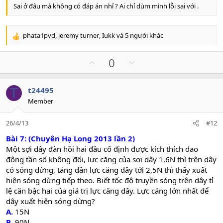
Sai ở đâu mà không có đáp án nhỉ ? Ai chỉ dùm mình lỗi sai với .
phata1pvd
,
jeremy turner
,
Iukk
và 5 người khác
R
e
a
U
D
0
c
p
o
t
v
w
i
T
t24495
o
n
o
Member
n
t
v
s
e
o
:
26/4/13
#12
t
e
Bài 7: (Chuyên Hạ Long 2013 lần 2)
Một sợi dây đàn hồi hai đầu cố định được kích thích dao
động tần số không đổi, lực căng của sợi dây 1,6N thì trên dây
có sóng dừng, tăng dần lực căng dây tới 2,5N thì thấy xuất
hiện sóng dừng tiếp theo. Biết tốc độ truyền sóng trên dây tỉ
lệ căn bậc hai của giá trị lực căng dây. Lực căng lớn nhất để
dây xuất hiện sóng dừng?
A.
15N
B.
90N