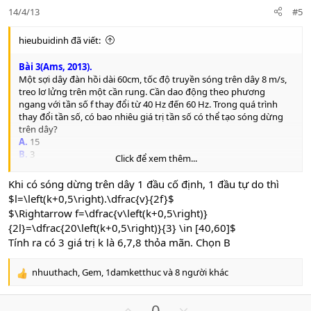
e
o
:
14/4/13
#5
t
e
hieubuidinh đã viết:
Bài 3(Ams, 2013).
Một sợi dây đàn hồi dài 60cm, tốc độ truyền sóng trên dây 8 m/s,
treo lơ lửng trên một cần rung. Cần dao động theo phương
ngang với tần số f thay đổi từ 40 Hz đến 60 Hz. Trong quá trình
thay đổi tần số, có bao nhiêu giá trị tần số có thể tạo sóng dừng
trên dây?
A.
15
B.
3
Click để xem thêm...
C.
5
D.
7
Khi có sóng dừng trên dây 1 đầu cố định, 1 đầu tự do thì
$l=\left(k+0,5\right).\dfrac{v}{2f}$
$\Rightarrow f=\dfrac{v\left(k+0,5\right)}
{2l}=\dfrac{20\left(k+0,5\right)}{3} \in [40,60]$
Tính ra có 3 giá trị k là 6,7,8 thỏa mãn. Chọn B
nhuuthach
,
Gem
,
1damketthuc
và 8 người khác
R
e
a
U
D
0