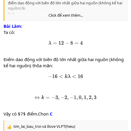
điểm dao động với biên độ lớn nhất giữa hai nguồn (không kể hai
nguồn) là:
A. 5
Click để xem thêm...
B. 17
C. 7
Bài Làm:
D. 15
Ta có:
λ
=
12
−
8
=
4
Điểm dao động với biên độ lớn nhất giữa hai nguồn (không
kể hai nguồn) thõa mãn:
−
16
<
k
λ
<
16
⇔
k
=
−
3
,
−
2
,
−
1
,
0
,
1
,
2
,
3
Vậy có $7$ điểm.Chọn
C
tim_lai_bau_troi
và
Ilove VLPT(hieu)
R