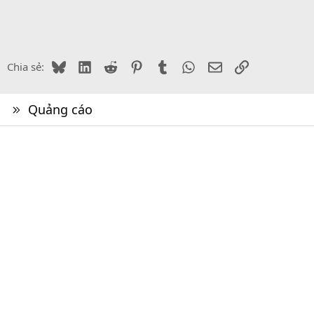
Bluesky
LinkedIn
Reddit
Pinterest
Tumblr
WhatsApp
Email
Link
Chia sẻ:
Quảng cáo