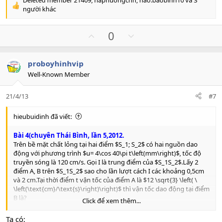
Deleted member 21409
,
haphuongchn
,
hao.baobinh10
và 3
R
người khác
e
a
U
D
0
c
p
o
t
i
v
w
o
proboyhinhvip
o
n
n
Well-Known Member
t
v
s
e
o
:
21/4/13
#7
t
e
hieubuidinh đã viết:
Bài 4(chuyên Thái Bình, lần 5,2012.
Trên bề mặt chất lỏng tại hai điểm $S_1; S_2$ có hai nguồn dao
động với phương trình $u= 4\cos 40\pi t\left(mm\right)$, tốc độ
truyền sóng là 120 cm/s. Gọi I là trung điểm của $S_1S_2$.Lấy 2
điểm A, B trên $S_1S_2$ sao cho lần lượt cách I các khoảng 0,5cm
và 2 cm.Tại thời điểm t vận tốc của điểm A là $12 \sqrt{3} \left( \
\left(\text{cm}/\text{s}\right)\right)$ thì vận tốc dao động tại điểm
B là?
Click để xem thêm...
A.
$6\sqrt{3}$ cm/s
B.
$-12$cm/s
Ta có: