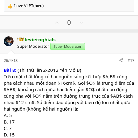
Ilove VLPT(hieu)
R
e
a
U
D
0
c
p
o
t
v
w
i
levietnghials
o
n
o
Super Moderator
n
Super Moderator
t
v
s
e
o
:
26/4/13
#17
t
e
Bài 8:
(Thi thử lần 2-2012 Yên Mô B)
Trên mặt chất lỏng có hai nguồn sóng kết hợp $A,B$ cùng
pha cách nhau một đoạn $16cm$. Gọi $O$ là trung điểm của
$AB$, khoảng cách giữa hai điểm gần $O$ nhất dao động
cùng pha với $O$ nằm trên đường trung trực của $AB$ cách
nhau $12 cm$. Số điểm dao động với biên độ lớn nhất giữa
hai nguồn (không kể hai nguồn) là:
A. 5
B. 17
C. 7
D. 15