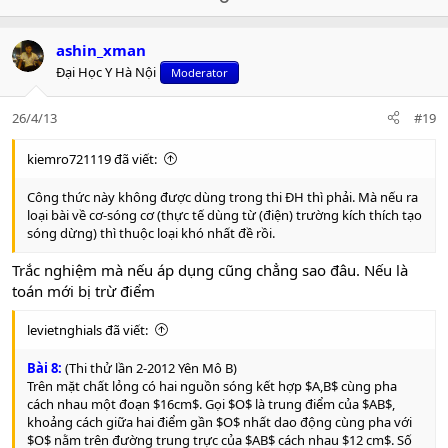
c
p
o
t
v
w
i
ashin_xman
o
n
o
Đại Học Y Hà Nội
n
Moderator
t
v
s
e
o
:
26/4/13
#19
t
e
kiemro721119 đã viết:
Công thức này không được dùng trong thi ĐH thì phải. Mà nếu ra
loại bài về cơ-sóng cơ (thực tế dùng từ (điện) trường kích thích tạo
sóng dừng) thì thuộc loại khó nhất đề rồi.
Trắc nghiệm mà nếu áp dụng cũng chẳng sao đâu. Nếu là
toán mới bị trừ điểm
levietnghials đã viết:
Bài 8:
(Thi thử lần 2-2012 Yên Mô B)
Trên mặt chất lỏng có hai nguồn sóng kết hợp $A,B$ cùng pha
cách nhau một đoạn $16cm$. Gọi $O$ là trung điểm của $AB$,
khoảng cách giữa hai điểm gần $O$ nhất dao động cùng pha với
$O$ nằm trên đường trung trực của $AB$ cách nhau $12 cm$. Số