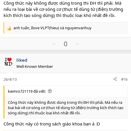
Lực căng lớn nhất ứng với k=1 nên
Công thức này không được dùng trong thi ĐH thì phải. Mà
$T=25T_{1}=40N$
nếu ra loại bài về cơ-sóng cơ (thực tế dùng từ (điện) trường
Chọn
C
kích thích tạo sóng dừng) thì thuộc loại khó nhất đề rồi.
anh tuấn
,
Ilove VLPT(hieu)
và
nguyenvanhuy
R
e
a
U
D
0
c
p
o
t
v
w
i
liked
o
n
o
Well-Known Member
n
t
v
s
e
o
:
26/4/13
#16
t
e
kiemro721119 đã viết:
Công thức này không được dùng trong thi ĐH thì phải. Mà nếu ra
loại bài về cơ-sóng cơ (thực tế dùng từ (điện) trường kích thích tạo
sóng dừng) thì thuộc loại khó nhất đề rồi.
Công thức này có trong sách giáo khoa bạn à :D