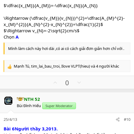
$\dfrac{x_{M}}{A_{M}}=-\dfrac{x_{N}}{A_{N}}
\Rightarrow (\dfrac{v_{M}}{v_{N}})^{2}=\dfrac{A_{M}^{2}-
x_{M}^{2}}{A_{N}^{2}-x_{N}^{2}}=\dfrac{1}{2}$
$\Rightarrow v_{N}=-2\sqrt{2}cm/s$
Chọn
A
Mình làm cách này hơi dài ,có ai có cách giải đơn giản hơn chỉ với .
Mạnh Tú
,
tim_lai_bau_troi
,
Ilove VLPT(hieu)
và 4 người khác
R
e
a
U
D
0
c
p
o
t
v
w
i
NTH 52
o
n
o
Bùi Đình Hiếu
n
Super Moderator
t
v
s
e
o
:
25/4/13
#10
t
e
Bài 6Người thầy 3,2013.