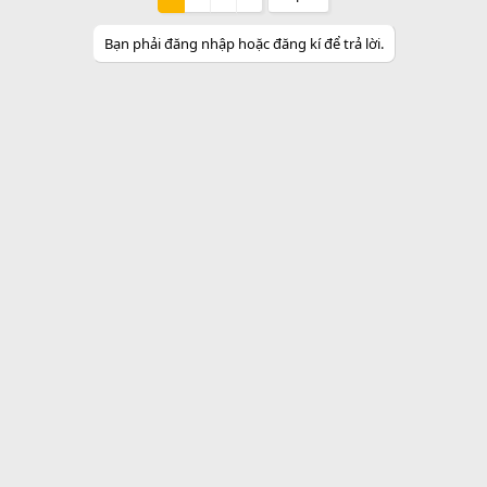
o
n
o
n
t
v
Bạn phải đăng nhập hoặc đăng kí để trả lời.
s
e
o
:
t
e