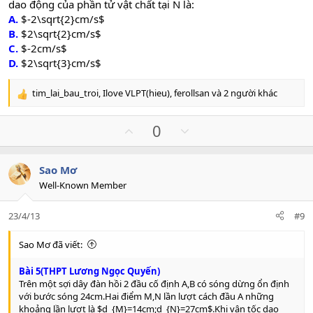
dao động của phần tử vật chất tại N là:
A.
$-2\sqrt{2}cm/s$
B.
$2\sqrt{2}cm/s$
C.
$-2cm/s$
D.
$2\sqrt{3}cm/s$
tim_lai_bau_troi
,
Ilove VLPT(hieu)
,
ferollsan
và 2 người khác
R
e
a
U
D
0
c
p
o
t
v
w
i
Sao Mơ
o
n
o
Well-Known Member
n
t
v
s
e
o
:
23/4/13
#9
t
e
Sao Mơ đã viết:
Bài 5(THPT Lương Ngọc Quyến)
Trên một sợi dây đàn hồi 2 đầu cố định A,B có sóng dừng ổn định
với bước sóng 24cm.Hai điểm M,N lần lượt cách đầu A những
khoảng lần lượt là $d_{M}=14cm;d_{N}=27cm$.Khi vận tốc dao