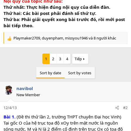
Nội quy của topic như sau:
Thứ nhất: Thực hiện đúng nội quy của diễn đàn.
Thứ hai: Các bài post phải đánh số thứ tự.
Thứ ba: Phải giải quyết xong bài trước đó, rồi mới post
bài tiếp theo.
Playmaker2709
,
duyenpham
,
missyou1946
và 8 người khác
R
e
a
c
1
2
3
4
Tiếp
t
i
o
Sort by date
Sort by votes
n
s
:
navibol
New Member
12/4/13
#2
Bài 1.
(Đề thi thử lần 2, trường THPT chuyên Đại học Vinh)
Tại gốc O của hệ trục tọa độ xOy trên mặt nước là nguồn
sóng nước. M và N là 2 điểm cố định trên trục Ox có tọa độ