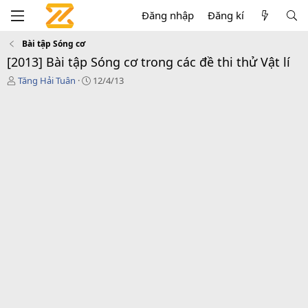
Đăng nhập
Đăng kí
Bài tập Sóng cơ
[2013] Bài tập Sóng cơ trong các đề thi thử Vật lí
T
N
Tăng Hải Tuân
12/4/13
h
g
r
à
e
y
a
g
d
ử
s
i
t
a
r
t
e
r