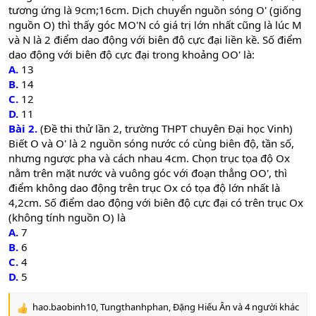
tương ứng là 9cm;16cm. Dịch chuyển nguồn sóng O' (giống
nguồn O) thì thấy góc MO'N có giá trị lớn nhất cũng là lúc M
và N là 2 điểm dao động với biên độ cực đại liền kề. Số điểm
dao động với biên độ cực đại trong khoảng OO' là:
A.
13
B.
14
C.
12
D.
11
Bài 2.
(Đề thi thử lần 2, trường THPT chuyên Đại học Vinh)
Biết O và O' là 2 nguồn sóng nước có cùng biên độ, tần số,
nhưng ngược pha và cách nhau 4cm. Chọn trục tọa độ Ox
nằm trên mặt nước và vuông góc với đoạn thẳng OO', thì
điểm không dao động trên trục Ox có tọa độ lớn nhất là
4,2cm. Số điểm dao động với biên độ cực đại có trên trục Ox
(không tính nguồn O) là
A.
7
B.
6
C.
4
D.
5
hao.baobinh10
,
Tungthanhphan
,
Đặng Hiếu Ân
và 4 người khác
R