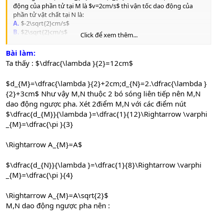
động của phần tử tại M là $v=2cm/s$ thì vận tốc dao động của
phần tử vật chất tại N là:
A.
$-2\sqrt{2}cm/s$
B.
$2\sqrt{2}cm/s$
Click để xem thêm...
C.
$-2cm/s$
D.
$2\sqrt{3}cm/s$
Bài làm:
Ta thấy : $\dfrac{\lambda }{2}=12cm$
$d_{M}=\dfrac{\lambda }{2}+2cm;d_{N}=2.\dfrac{\lambda }
{2}+3cm$ Như vậy M,N thuộc 2 bó sóng liên tiếp nên M,N
dao động ngược pha. Xét 2điểm M,N với các điểm nút
$\dfrac{d_{M}}{\lambda }=\dfrac{1}{12}\Rightarrow \varphi
_{M}=\dfrac{\pi }{3}
\Rightarrow A_{M}=A$
$\dfrac{d_{N}}{\lambda }=\dfrac{1}{8}\Rightarrow \varphi
_{M}=\dfrac{\pi }{4}
\Rightarrow A_{M}=A\sqrt{2}$
M,N dao động ngược pha nên :