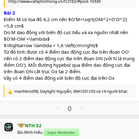
http://www.vatliphothong.vn/t/2162/#post-10339
Biết O và O' là 2 nguồn sóng nước có cùng biên độ, tần số, nhưng
ngược pha và cách nhau 4cm. Chọn trục tọa độ Ox nằm trên mặt
Bài 2
nước và vuông góc với đoạn thẳng OO', thì điểm không dao động
Điểm M có tọa độ 4,2 cm nên $O'M=\sqrt{OM^2+O'O^2}
trên trục Ox có tọa độ lớn nhất là 4,2cm. Số điểm dao động với
=5,8 cm$
biên độ cực đại có trên trục Ox (không tính nguồn O) là
A.
7
Do M dao động với biên độ cực tiểu và xa nguồn nhất nên
B.
6
$O'M-OM =\lambda$
C.
4
$\Rightarrow \lambda = 1,6 \left(cm\right)$
D.
5
Từ đó tính được có 4 điểm dao động cực đại trên đoạn OO'
nên có 2 điểm dao động cực đại trên đoạn ON (với N là trung
điểm OO'). Mỗi đường hypebol qua điểm dao động cực đại
trên đoạn ON cắt trục Ox tại 2 điểm.
Vậy có 4 điểm dao động với biên độ cực đại trên Ox
manhktnd98
,
Daylight Nguyễn
,
09A1031103
và 14 người khác
R
e
a
U
D
0
c
p
o
t
v
w
i
NTH 52
o
n
o
Bùi Đình Hiếu
n
Super Moderator
t
v
s