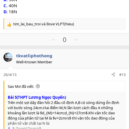
C.
40N
D.
18N
tim_lai_bau_troi
và
Ilove VLPT(hieu)
R
e
a
U
D
0
c
p
o
t
v
w
i
tkvatliphothong
o
n
o
Well-Known Member
n
t
v
s
e
o
:
26/4/13
#13
t
e
Sao Mơ đã viết:
Bài 5(THPT Lương Ngọc Quyến)
Trên một sợi dây đàn hồi 2 đầu cố định A,B có sóng dừng ổn định
với bước sóng 24cm.Hai điểm M,N lần lượt cách đầu A những
khoảng lần lượt là $d_{M}=14cm;d_{N}=27cm$.Khi vận tốc dao
động của phần tử tại M là $v=2cm/s$ thì vận tốc dao động của
phần tử vật chất tại N là:
A.
$-2\sqrt{2}cm/s$