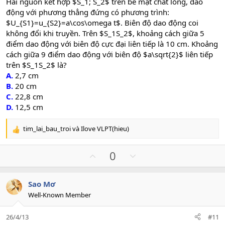
Hai nguồn kết hợp $S_1; S_2$ trên bề mặt chất lỏng, dao
động với phương thẳng đứng có phương trình:
$U_{S1}=u_{S2}=a\cos\omega t$. Biên độ dao động coi
không đổi khi truyền. Trên $S_1S_2$, khoảng cách giữa 5
điểm dao động với biên độ cực đại liên tiếp là 10 cm. Khoảng
cách giữa 9 điểm dao động với biên độ $a\sqrt{2}$ liên tiếp
trên $S_1S_2$ là?
A.
2,7 cm
B.
20 cm
C.
22,8 cm
D.
12,5 cm
tim_lai_bau_troi
và
Ilove VLPT(hieu)
R
e
a
U
D
0
c
p
o
t
v
w
i
Sao Mơ
o
n
o
Well-Known Member
n
t
v
s
e
o
:
26/4/13
#11
t