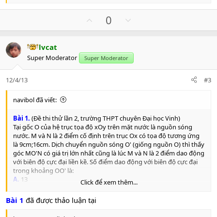
e
a
U
D
0
c
p
o
t
v
w
i
lvcat
o
n
o
Super Moderator
n
Super Moderator
t
v
s
e
o
:
12/4/13
#3
t
e
navibol đã viết:
Bài 1.
(Đề thi thử lần 2, trường THPT chuyên Đại học Vinh)
Tại gốc O của hệ trục tọa độ xOy trên mặt nước là nguồn sóng
nước. M và N là 2 điểm cố định trên trục Ox có tọa độ tương ứng
là 9cm;16cm. Dịch chuyển nguồn sóng O' (giống nguồn O) thì thấy
góc MO'N có giá trị lớn nhất cũng là lúc M và N là 2 điểm dao động
với biên độ cực đại liền kề. Số điểm dao động với biên độ cực đại
trong khoảng OO' là:
A.
13
Click để xem thêm...
B.
14
C.
12
Bài 1
đã được thảo luận tại
D.
11
Bài 2.
(Đề thi thử lần 2, trường THPT chuyên Đại học Vinh)