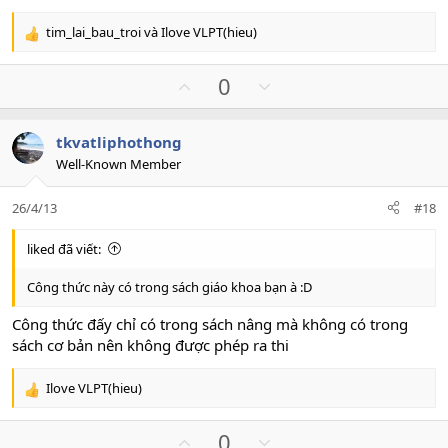
tim_lai_bau_troi
và
Ilove VLPT(hieu)
R
e
a
U
D
0
c
p
o
t
v
w
i
tkvatliphothong
o
n
o
Well-Known Member
n
t
v
s
e
o
:
26/4/13
#18
t
e
liked đã viết:
Công thức này có trong sách giáo khoa bạn à :D
Công thức đấy chỉ có trong sách nâng mà không có trong
sách cơ bản nên không được phép ra thi
Ilove VLPT(hieu)
R
e
a
U
D
0