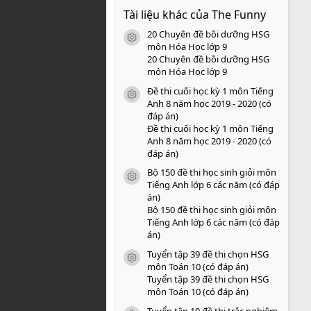
0
Tài liệu khác của The Funny
0
s
20 Chuyên đề bồi dưỡng HSG
a
icon tài liệu
o
môn Hóa Học lớp 9
20 Chuyên đề bồi dưỡng HSG
môn Hóa Học lớp 9
Đề thi cuối học kỳ 1 môn Tiếng
icon tài liệu
Anh 8 năm học 2019 - 2020 (có
đáp án)
Đề thi cuối học kỳ 1 môn Tiếng
Anh 8 năm học 2019 - 2020 (có
đáp án)
Bộ 150 đề thi học sinh giỏi môn
icon tài liệu
Tiếng Anh lớp 6 các năm (có đáp
án)
Bộ 150 đề thi học sinh giỏi môn
Tiếng Anh lớp 6 các năm (có đáp
án)
Tuyển tập 39 đề thi chọn HSG
icon tài liệu
môn Toán 10 (có đáp án)
Tuyển tập 39 đề thi chọn HSG
môn Toán 10 (có đáp án)
Tuyển tập 10 đề thi trắc nghiệm