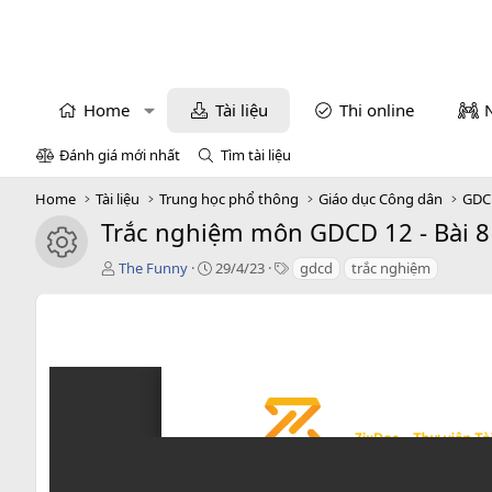
Home
Tài liệu
Thi online
Đánh giá mới nhất
Tìm tài liệu
Home
Tài liệu
Trung học phổ thông
Giáo dục Công dân
GDC
Trắc nghiệm môn GDCD 12 - Bài 8 
icon tài liệu
T
C
T
The Funny
29/4/23
gdcd
trắc nghiệm
á
r
a
c
e
g
g
a
s
i
t
ả
i
o
n
d
a
t
e