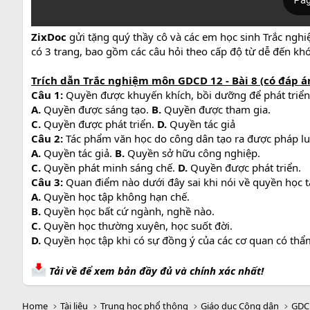
ZixDoc
gửi tặng quý thầy cô và các em học sinh Trắc nghi
có 3 trang, bao gồm các câu hỏi theo cấp độ từ dễ đến kh
Trích dẫn Trắc nghiệm môn GDCD 12 - Bài 8 (có đáp án
Câu 1:
Quyền được khuyến khích, bồi dưỡng để phát triển
A.
Quyền được sáng tạo.
B.
Quyền được tham gia.
C.
Quyền được phát triển.
D.
Quyền tác giả
Câu 2:
Tác phẩm văn học do công dân tạo ra được pháp lu
A.
Quyền tác giả.
B.
Quyền sở hữu công nghiệp.
C.
Quyền phát minh sáng chế.
D.
Quyền được phát triển.
Câu 3:
Quan điểm nào dưới đây sai khi nói về quyền học 
A.
Quyền học tập không hạn chế.
B.
Quyền học bất cứ ngành, nghề nào.
C.
Quyền học thường xuyên, học suốt đời.
D.
Quyền học tập khi có sự đồng ý của các cơ quan có thẩ
Tải về để xem bản đầy đủ và chính xác nhất!
Home
Tài liệu
Trung học phổ thông
Giáo dục Công dân
GDC