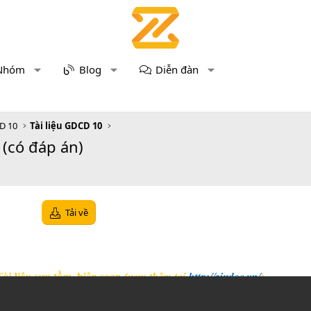
Nhóm
Blog
Diễn đàn
D 10
Tài liệu GDCD 10
(có đáp án)
Tải về