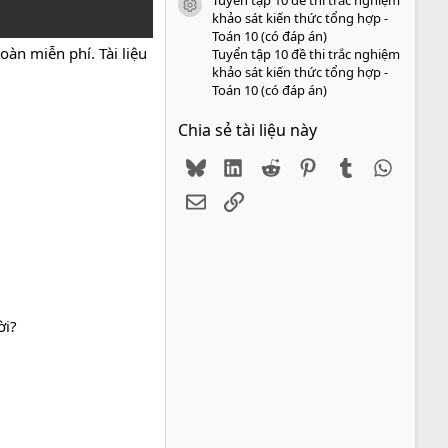
icon tài liệu
khảo sát kiến thức tổng hợp -
Toán 10 (có đáp án)
àn miễn phí. Tài liệu
Tuyển tập 10 đề thi trắc nghiệm
khảo sát kiến thức tổng hợp -
Toán 10 (có đáp án)
Chia sẻ tài liệu này
Bluesky
LinkedIn
Reddit
Pinterest
Tumblr
WhatsA
Email
Link
ời?