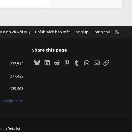
R
y định và Nội quy
Chính sách bảo mật
Trợ giúp
Trang chủ
S
S
Share this page
Bluesky
LinkedIn
Reddit
Pinterest
Tumblr
WhatsApp
Email
Link
237,512
277,422
139,463
thaijbocom
ies
(
Details
)