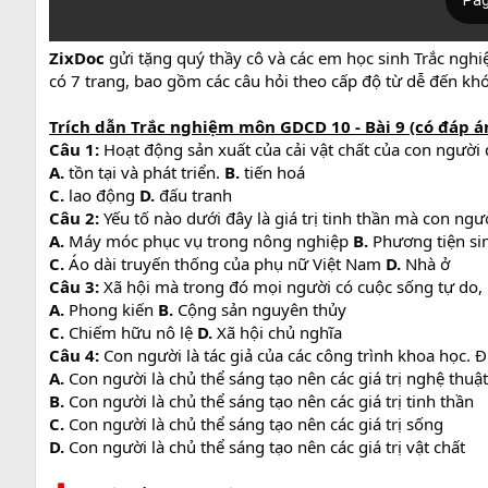
ZixDoc
gửi tặng quý thầy cô và các em học sinh Trắc nghi
có 7 trang, bao gồm các câu hỏi theo cấp độ từ dễ đến kh
Trích dẫn Trắc nghiệm môn GDCD 10 - Bài 9 (có đáp án
Câu 1:
Hoạt động sản xuất của cải vật chất của con ngườ
A.
tồn tại và phát triển.
B.
tiến hoá
C.
lao động
D.
đấu tranh
Câu 2:
Yếu tố nào dưới đây là giá trị tinh thần mà con ngư
A.
Máy móc phục vụ trong nông nghiệp
B.
Phương tiện si
C.
Áo dài truyến thống của phụ nữ Việt Nam
D.
Nhà ở
Câu 3:
Xã hội mà trong đó mọi người có cuộc sống tự do, h
A.
Phong kiến
B.
Cộng sản nguyên thủy
C.
Chiếm hữu nô lệ
D.
Xã hội chủ nghĩa
Câu 4:
Con người là tác giả của các công trình khoa học. Đ
A.
Con người là chủ thể sáng tạo nên các giá trị nghệ thuật
B.
Con người là chủ thể sáng tạo nên các giá trị tinh thần
C.
Con người là chủ thể sáng tạo nên các giá trị sống
D.
Con người là chủ thể sáng tạo nên các giá trị vật chất