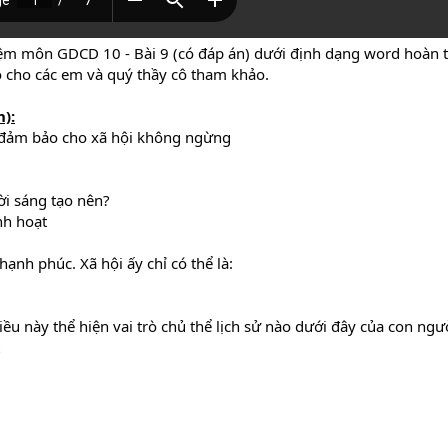
ệm môn GDCD 10 - Bài 9 (có đáp án) dưới định dạng word hoàn to
ó cho các em và quý thầy cô tham khảo.
):
i đảm bảo cho xã hội không ngừng
ời sáng tạo nên?
nh hoạt
ạnh phúc. Xã hội ấy chỉ có thể là:
iều này thể hiện vai trò chủ thể lịch sử nào dưới đây của con ngư