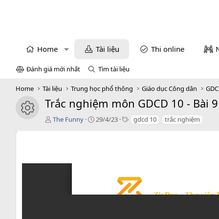
Home
Tài liệu
Thi online
Đánh giá mới nhất
Tìm tài liệu
Home
Tài liệu
Trung học phổ thông
Giáo dục Công dân
GDC
Trắc nghiệm môn GDCD 10 - Bài 9 
icon tài liệu
T
C
T
The Funny
29/4/23
gdcd 10
trắc nghiệm
á
r
a
c
e
g
g
a
s
i
t
ả
i
o
n
d
a
t
e