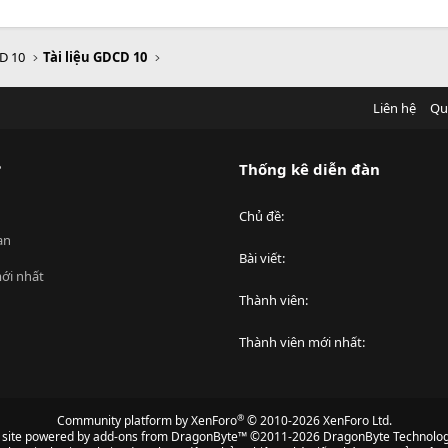
D 10
Tài liệu GDCD 10
Liên hệ
Qu
?
Thống kê diễn đàn
Chủ đề
an
Bài viết
ới nhất
Thành viên
Thành viên mới nhất
®
Community platform by XenForo
© 2010-2026 XenForo Ltd.
s site powered by
add-ons from DragonByte™
©2011-2026
DragonByte Technolog