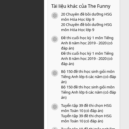
0
Tài liệu khác của The Funny
0
s
20 Chuyên đề bồi dưỡng HSG
a
icon tài liệu
o
môn Hóa Học lớp 9
20 Chuyên đề bồi dưỡng HSG
môn Hóa Học lớp 9
Đề thi cuối học kỳ 1 môn Tiếng
icon tài liệu
Anh 8 năm học 2019 - 2020 (có
đáp án)
Đề thi cuối học kỳ 1 môn Tiếng
Anh 8 năm học 2019 - 2020 (có
đáp án)
Bộ 150 đề thi học sinh giỏi môn
icon tài liệu
Tiếng Anh lớp 6 các năm (có đáp
án)
Bộ 150 đề thi học sinh giỏi môn
Tiếng Anh lớp 6 các năm (có đáp
án)
Tuyển tập 39 đề thi chọn HSG
icon tài liệu
môn Toán 10 (có đáp án)
Tuyển tập 39 đề thi chọn HSG
môn Toán 10 (có đáp án)
Tuyển tập 10 đề thi trắc nghiệm