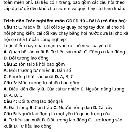
toàn miễn phí. Tài liệu có 1 trang, bao gồm các câu hỏi theo
cấp độ từ dễ đến khó cho các em và quý thầy cô tham khảo.
Trích dẫn Trắc nghiệm môn GDCD 10 - Bài 8 (có đáp án):
Câu 1:
C. Mác viết: 'Cái cối xay quay bằng tay đưa lại cho xã
hội phong kiến, cái cối xay chạy bằng hơi nước đưa lại cho xã
hội có nhà tư bản công nghiệp".
Luận điểm này nhấn mạnh vai trò chủ yếu của yếu tố
A.
Quan hệ sản xuất
B.
Tư liệu sản xuất
C.
Công cụ lao động
D.
Đối tượng lao động
Câu 2:
Tồn tại xã hội bao gồm
A.
Môi trường tự nhiên
B.
Dân số
C.
Phương thức sản xuất
D.
A, B, C
Câu 3:
Môi trường tự nhiên bao gồm
A.
Điều kiện địa lý
B.
Của cải tự nhiên
C.
Nguồn năng lượng
D.
A, B, C
Câu 4:
Đối tượng lao động là
A.
Đất trồng
B.
Con trâu
C.
Người nông dân
D.
Cái cày
Câu 5:
Người lao động là một yếu tố quan trọng của
A.
Tư liệu sản xuất
B.
Đối tượng lao động
C.
Lực lượng sản
xuất
D.
Tư liệu lao động