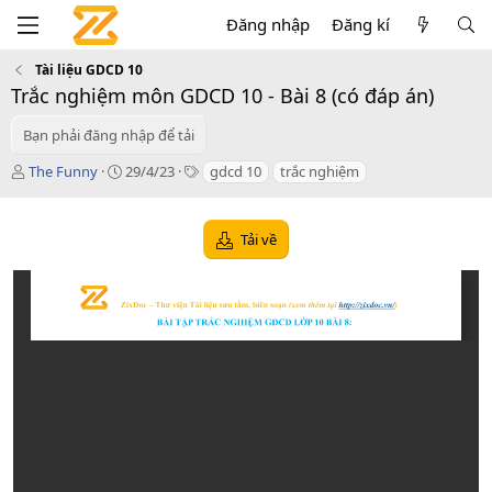
Đăng nhập
Đăng kí
Tài liệu GDCD 10
Trắc nghiệm môn GDCD 10 - Bài 8 (có đáp án)
Bạn phải đăng nhập để tải
T
C
T
The Funny
29/4/23
gdcd 10
trắc nghiệm
á
r
a
c
e
g
g
a
s
Tải về
i
t
ả
i
o
n
d
a
t
e