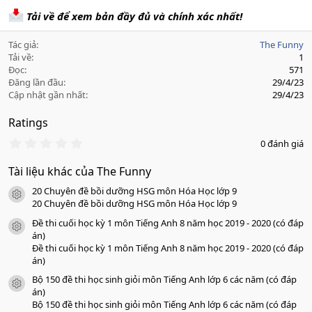
Tải về để xem bản đầy đủ và chính xác nhất!
Tác giả
The Funny
Tải về
1
Đọc
571
Đăng lần đầu
29/4/23
Cập nhật gần nhất
29/4/23
Ratings
0
0 đánh giá
.
0
Tài liệu khác của The Funny
0
s
20 Chuyên đề bồi dưỡng HSG môn Hóa Học lớp 9
a
icon tài liệu
o
20 Chuyên đề bồi dưỡng HSG môn Hóa Học lớp 9
Đề thi cuối học kỳ 1 môn Tiếng Anh 8 năm học 2019 - 2020 (có đáp
icon tài liệu
án)
Đề thi cuối học kỳ 1 môn Tiếng Anh 8 năm học 2019 - 2020 (có đáp
án)
Bộ 150 đề thi học sinh giỏi môn Tiếng Anh lớp 6 các năm (có đáp
icon tài liệu
án)
Bộ 150 đề thi học sinh giỏi môn Tiếng Anh lớp 6 các năm (có đáp