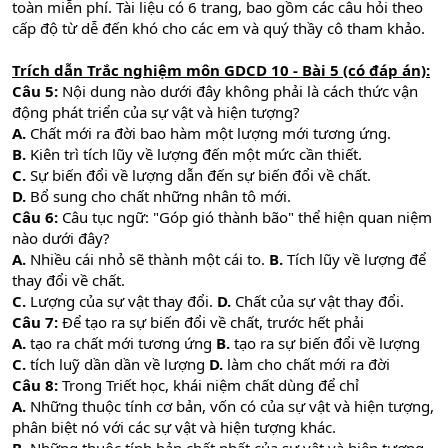
toàn miễn phí. Tài liệu có 6 trang, bao gồm các câu hỏi theo
cấp độ từ dễ đến khó cho các em và quý thầy cô tham khảo.
Trích dẫn Trắc nghiệm môn GDCD 10 - Bài 5 (có đáp án):
Câu 5:
Nội dung nào dưới đây không phải là cách thức vận
động phát triển của sự vật và hiện tượng?
A.
Chất mới ra đời bao hàm một lượng mới tương ứng.
B.
Kiên trì tích lũy về lượng đến một mức cần thiết.
C.
Sự biến đổi về lượng dẫn đến sự biến đổi về chất.
D.
Bổ sung cho chất những nhân tô mới.
Câu 6:
Câu tục ngữ: "Góp gió thành bão" thể hiện quan niệm
nào dưới đây?
A.
Nhiều cái nhỏ sẽ thành một cái to.
B.
Tích lũy về lượng để
thay đổi về chất.
C.
Lượng của sự vật thay đổi.
D.
Chất của sự vật thay đổi.
Câu 7:
Để tạo ra sự biến đổi về chất, trước hết phải
A.
tạo ra chất mới tương ứng
B.
tạo ra sự biến đổi về lượng
C.
tích luỹ dần dần về lượng
D.
làm cho chất mới ra đời
Câu 8:
Trong Triết học, khái niệm chất dùng để chỉ
A.
Những thuộc tính cơ bản, vốn có của sự vật và hiện tượng,
phân biệt nó với các sự vật và hiện tượng khác.