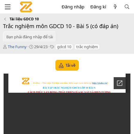
Đăng nhập
Đăng kí
Tài liệu GDCD 10
Trắc nghiệm môn GDCD 10 - Bài 5 (có đáp án)
Bạn phải đăng nhập để tải
T
C
T
The Funny
29/4/23
gdcd 10
trắc nghiệm
á
r
a
c
e
g
g
a
s
Tải về
i
t
ả
i
o
n
d
a
t
e