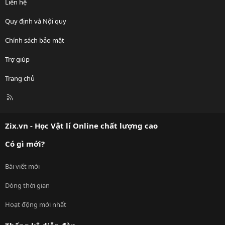
Liên hệ
Quy định và Nội quy
Chính sách bảo mật
Trợ giúp
Trang chủ
R
S
S
Zix.vn - Học Vật lí Online chất lượng cao
Có gì mới?
Bài viết mới
Dòng thời gian
Hoạt động mới nhất