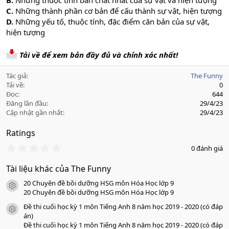
B.
Những thuộc tính bản chất nhất của sự vật và hiện tượng
C.
Những thành phần cơ bản để cấu thành sự vật, hiện tượng
D.
Những yếu tố, thuộc tính, đặc điểm căn bản của sự vật,
hiện tượng
Tải về để xem bản đầy đủ và chính xác nhất!
Tác giả
The Funny
Tải về
0
Đọc
644
Đăng lần đầu
29/4/23
Cập nhật gần nhất
29/4/23
Ratings
0
0 đánh giá
.
0
Tài liệu khác của The Funny
0
s
20 Chuyên đề bồi dưỡng HSG môn Hóa Học lớp 9
a
icon tài liệu
o
20 Chuyên đề bồi dưỡng HSG môn Hóa Học lớp 9
Đề thi cuối học kỳ 1 môn Tiếng Anh 8 năm học 2019 - 2020 (có đáp
icon tài liệu
án)
Đề thi cuối học kỳ 1 môn Tiếng Anh 8 năm học 2019 - 2020 (có đáp