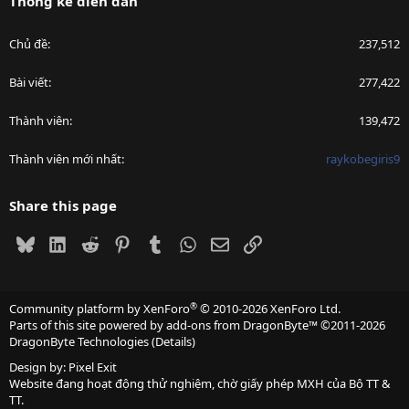
Thống kê diễn đàn
Chủ đề
237,512
Bài viết
277,422
Thành viên
139,472
Thành viên mới nhất
raykobegiris9
Share this page
Bluesky
LinkedIn
Reddit
Pinterest
Tumblr
WhatsApp
Email
Link
®
Community platform by XenForo
© 2010-2026 XenForo Ltd.
Parts of this site powered by
add-ons from DragonByte™
©2011-2026
DragonByte Technologies
(
Details
)
Design by:
Pixel Exit
Website đang hoạt động thử nghiệm, chờ giấy phép MXH của Bộ TT &
TT.