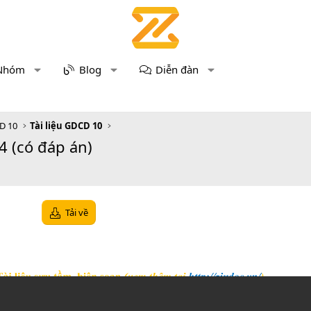
Nhóm
Blog
Diễn đàn
D 10
Tài liệu GDCD 10
 (có đáp án)
Tải về