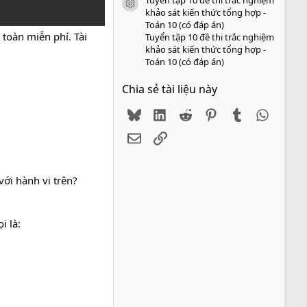
icon tài liệu
khảo sát kiến thức tổng hợp -
Toán 10 (có đáp án)
toàn miễn phí. Tài
Tuyển tập 10 đề thi trắc nghiệm
khảo sát kiến thức tổng hợp -
Toán 10 (có đáp án)
Chia sẻ tài liệu này
Bluesky
LinkedIn
Reddit
Pinterest
Tumblr
WhatsA
Email
Link
với hành vi trên?
i là: