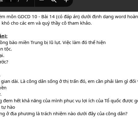
iệm môn GDCD 10 - Bài 14 (có đáp án) dưới định dạng word hoàn 
ến khó cho các em và quý thầy cô tham khảo.
án):
g bào miền Trung bị lũ lụt. Việc làm đó thể hiện
n tộc.
ại.
ước?
.
gian dài. Là công dân sống ở thị trấn đó, em cần phải làm gì đối 
yền
.
 đem hết khả năng của mình phục vụ lợi ích của Tổ quốc được gọ
 tự hào
ng ở địa phương là trách nhiệm nào dưới đây của công dân?