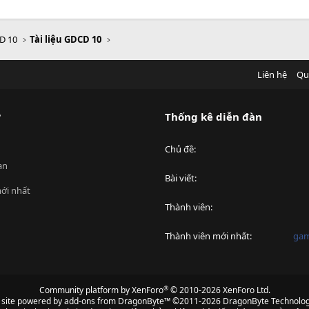
D 10
Tài liệu GDCD 10
Liên hệ
Qu
?
Thống kê diễn đàn
Chủ đề
an
Bài viết
ới nhất
Thành viên
Thành viên mới nhất
ga
®
Community platform by XenForo
© 2010-2026 XenForo Ltd.
s site powered by
add-ons from DragonByte™
©2011-2026
DragonByte Technolog