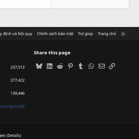
R
y định và Nội quy
Chính sách bảo mật
Trợ giúp
Trang chủ
S
S
Share this page
Bluesky
LinkedIn
Reddit
Pinterest
Tumblr
WhatsApp
Email
Link
237,512
277,422
139,446
mdomguncel9
ies
(
Details
)