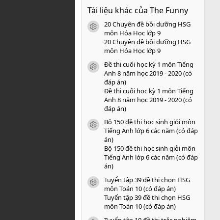
0
Tài liệu khác của The Funny
0
s
20 Chuyên đề bồi dưỡng HSG
a
icon tài liệu
o
môn Hóa Học lớp 9
20 Chuyên đề bồi dưỡng HSG
môn Hóa Học lớp 9
Đề thi cuối học kỳ 1 môn Tiếng
icon tài liệu
Anh 8 năm học 2019 - 2020 (có
đáp án)
Đề thi cuối học kỳ 1 môn Tiếng
Anh 8 năm học 2019 - 2020 (có
đáp án)
Bộ 150 đề thi học sinh giỏi môn
icon tài liệu
Tiếng Anh lớp 6 các năm (có đáp
án)
Bộ 150 đề thi học sinh giỏi môn
Tiếng Anh lớp 6 các năm (có đáp
án)
Tuyển tập 39 đề thi chọn HSG
icon tài liệu
môn Toán 10 (có đáp án)
Tuyển tập 39 đề thi chọn HSG
môn Toán 10 (có đáp án)
Tuyển tập 10 đề thi trắc nghiệm