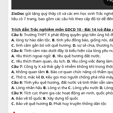
ZixDoc
gửi tặng quý thầy cô và các em học sinh Trắc ngh
liệu có 7 trang, bao gồm các câu hỏi theo cấp độ từ dễ đ
Trích dẫn Trắc nghiệm môn GDCD 10 - Bài 14 (có đáp 
Câu 5:
Trường THPT X phát động quyên góp tiền ủng hộ đồn
A.
lòng tự hào dân tộc.
B.
tình yêu đồng bào, giống nòi, dâ
C.
tình cảm gắn bó với quê hương.
D.
sự sẻ chia, thương h
Câu 6:
Tình cảm nào dưới đây là biểu hiện của lòng yêu n
A.
Yêu thích ngoại ngữ.
B.
Yêu quê hương đất nước.
C.
Yêu thích tham quan, du lịch.
D.
Yêu công việc đang làm
Câu 7:
Công ty X xả thải gây ô nhiễm không khí trong thời 
A.
Không quan tâm
B.
Báo cơ quan chức năng có thẩm qu
C.
Thờ ơ, mặc kệ
D.
Kêu gọi mọi người chống phá nhà máy
Câu 8:
Tình yêu quê hương, đất nước và tinh thần sẵn sàng
A.
Lòng nhân hậu
B.
Lòng vị tha
C.
Lòng yêu nước
D.
Lòng
Câu 9:
Tích cực tham gia các hoạt động an ninh, quốc phò
A.
Bảo vệ tổ quốc
B.
Xây dựng tổ quốc
C.
Bảo vệ quê hương
D.
Phát huy truyền thống dân tộc