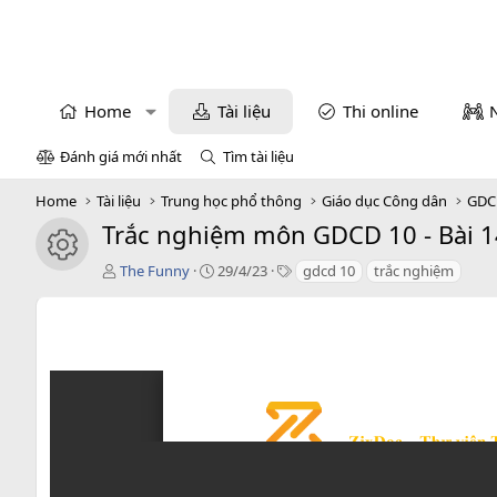
Home
Tài liệu
Thi online
Đánh giá mới nhất
Tìm tài liệu
Home
Tài liệu
Trung học phổ thông
Giáo dục Công dân
GDC
Trắc nghiệm môn GDCD 10 - Bài 14
icon tài liệu
T
C
T
The Funny
29/4/23
gdcd 10
trắc nghiệm
á
r
a
c
e
g
g
a
s
i
t
ả
i
o
n
d
a
t
e