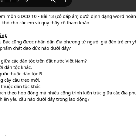
iệm môn GDCD 10 - Bài 13 (có đáp án) dưới định dạng word hoàn 
ến khó cho các em và quý thầy cô tham khảo.
án):
u Bác cũng được nhân dân địa phương từ người già đến trẻ em yê
n phẩm chất đạo đức nào dưới đây?
 giữa các dân tộc trên đất nước Việt Nam?
i dân tộc khác.
gười thuộc dân tộc B.
g cây cầu treo mới.
thuộc dân tộc khác.
oạch theo hợp đồng mà nhiều công trình kiến trúc giữa các địa 
hiện yêu cầu nào dưới đây trong lao động?