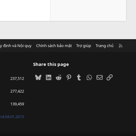
R
y định và Nội quy
Chính sách bảo mật
Trợ giúp
Trang chủ
S
S
Share this page
Bluesky
LinkedIn
Reddit
Pinterest
Tumblr
WhatsApp
Email
Link
237,512
277,422
139,459
hd.04.01.2015