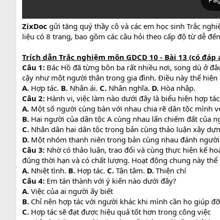
ZixDoc
gửi tặng quý thầy cô và các em học sinh Trắc ngh
liệu có 8 trang, bao gồm các câu hỏi theo cấp độ từ dễ đ
Trích dẫn Trắc nghiệm môn GDCD 10 - Bài 13 (có đáp 
Câu 1:
Bác Hồ đã từng bôn ba rất nhiều nơi, song dù ở đâ
cậy như một người thân trong gia đình. Điều này thể hiệ
A.
Hợp tác.
B.
Nhân ái.
C.
Nhân nghĩa.
D.
Hòa nhập.
Câu 2:
Hành vi, việc làm nào dưới đây là biểu hiện hợp tác
A.
Một số người cùng bàn với nhau chia rẽ dân tộc mình vớ
B.
Hai người của dân tộc A cùng nhau lấn chiếm đất của n
C.
Nhân dân hai dân tộc trong bản cùng thảo luận xây dựn
D.
Một nhóm thanh niên trong bản cùng nhau đánh người 
Câu 3:
Nhờ có thảo luận, trao đổi và cùng thực hiện kế h
đúng thời hạn và có chất lượng. Hoạt động chung này thể 
A.
Nhiệt tình.
B.
Hợp tác.
C.
Tận tâm.
D.
Thiện chí
Câu 4:
Em tán thành với ý kiến nào dưới đây?
A.
Việc của ai người ấy biết
B.
Chỉ nên hợp tác với người khác khi mình cần họ giúp đỡ
C.
Hợp tác sẽ đạt được hiệu quả tốt hơn trong công việc