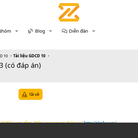
Nhóm
Blog
Diễn đàn
D 10
Tài liệu GDCD 10
 (có đáp án)
Tải về