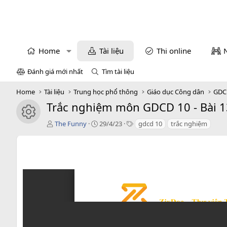
Home
Tài liệu
Thi online
Đánh giá mới nhất
Tìm tài liệu
Home
Tài liệu
Trung học phổ thông
Giáo dục Công dân
GDC
Trắc nghiệm môn GDCD 10 - Bài 13
icon tài liệu
T
C
T
The Funny
29/4/23
gdcd 10
trắc nghiệm
á
r
a
c
e
g
g
a
s
i
t
ả
i
o
n
d
a
t
e