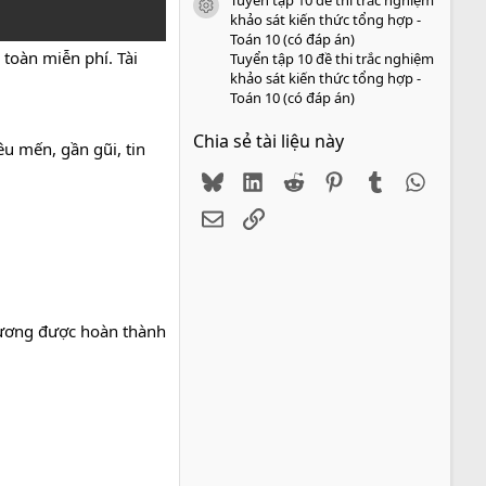
icon tài liệu
khảo sát kiến thức tổng hợp -
Toán 10 (có đáp án)
toàn miễn phí. Tài
Tuyển tập 10 đề thi trắc nghiệm
khảo sát kiến thức tổng hợp -
Toán 10 (có đáp án)
Chia sẻ tài liệu này
u mến, gần gũi, tin
Bluesky
LinkedIn
Reddit
Pinterest
Tumblr
WhatsA
Email
Link
phương được hoàn thành