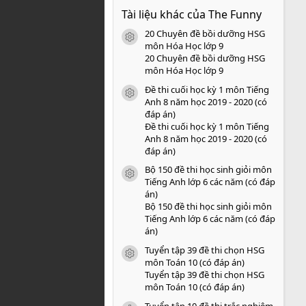
0
Tài liệu khác của The Funny
0
s
20 Chuyên đề bồi dưỡng HSG
a
icon tài liệu
o
môn Hóa Học lớp 9
20 Chuyên đề bồi dưỡng HSG
môn Hóa Học lớp 9
Đề thi cuối học kỳ 1 môn Tiếng
icon tài liệu
Anh 8 năm học 2019 - 2020 (có
đáp án)
Đề thi cuối học kỳ 1 môn Tiếng
Anh 8 năm học 2019 - 2020 (có
đáp án)
Bộ 150 đề thi học sinh giỏi môn
icon tài liệu
Tiếng Anh lớp 6 các năm (có đáp
án)
Bộ 150 đề thi học sinh giỏi môn
Tiếng Anh lớp 6 các năm (có đáp
án)
Tuyển tập 39 đề thi chọn HSG
icon tài liệu
môn Toán 10 (có đáp án)
Tuyển tập 39 đề thi chọn HSG
môn Toán 10 (có đáp án)
Tuyển tập 10 đề thi trắc nghiệm