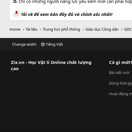
D.
Chỉ có những người năng lực yếu kém mới cần phải hợp
Tải về để xem bản đầy đủ và chính xác nhất!
Home
Tài liệu
Trung học phổ thông
Giáo dục Công dân
GDC
Change width
Tiếng Việt
Zix.vn - Học Vật lí Online chất lượng
Có gì mới
cao
Bài viết mới
Dòng thời gi
Hoạt động m