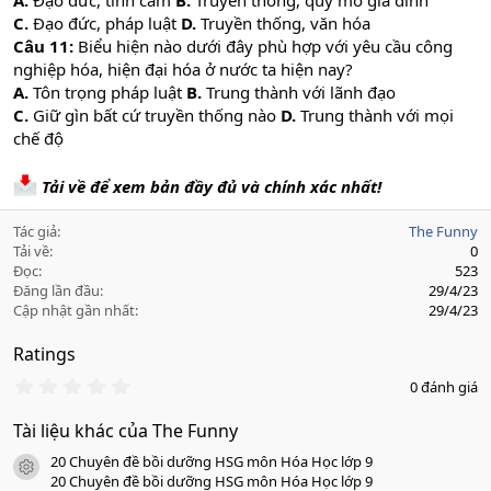
A.
Đạo đức, tình cảm
B.
Truyền thống, quy mô gia đình
C.
Đạo đức, pháp luật
D.
Truyền thống, văn hóa
Câu 11:
Biểu hiện nào dưới đây phù hợp với yêu cầu công
nghiệp hóa, hiện đại hóa ở nước ta hiện nay?
A.
Tôn trọng pháp luật
B.
Trung thành với lãnh đạo
C.
Giữ gìn bất cứ truyền thống nào
D.
Trung thành với mọi
chế độ
Tải về để xem bản đầy đủ và chính xác nhất!
Tác giả
The Funny
Tải về
0
Đọc
523
Đăng lần đầu
29/4/23
Cập nhật gần nhất
29/4/23
Ratings
0
0 đánh giá
.
0
Tài liệu khác của The Funny
0
s
20 Chuyên đề bồi dưỡng HSG môn Hóa Học lớp 9
a
icon tài liệu
o
20 Chuyên đề bồi dưỡng HSG môn Hóa Học lớp 9