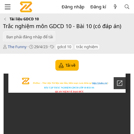
Đăng nhập
Đăng kí
Tài liệu GDCD 10
Trắc nghiệm môn GDCD 10 - Bài 10 (có đáp án)
Bạn phải đăng nhập để tải
T
C
T
The Funny
29/4/23
gdcd 10
trắc nghiệm
á
r
a
c
e
g
g
a
s
Tải về
i
t
ả
i
o
n
d
a
t
e