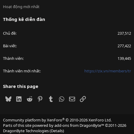
Hoạt động mới nhất
Thống kê diễn đàn
Chủ đề
237,512
Bài viết
277,422
Thành viên
139,445
Thành viên mới nhất
https://zix.vn/members/tr
Share this page
Bluesky
LinkedIn
Reddit
Pinterest
Tumblr
WhatsApp
Email
Link
®
Community platform by XenForo
© 2010-2026 XenForo Ltd.
Parts of this site powered by
add-ons from DragonByte™
©2011-2026
DragonByte Technologies
(
Details
)