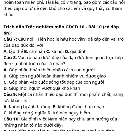
hoàn toàn miễn phí. Tài liệu có 7 trang, bao gồm các câu hỏi
theo cấp độ từ dễ đến khó cho các em và quý thầy cô tham
khảo.
Trích dẫn Trắc nghiệm môn GDCD 10 - Bài 10 (có đáp
án):
Câu 7:
Câu nói: "Tiên học lễ hậu học văn" đề cập đến vai trò
của đạo đức đối với
A.
tập thể
B.
cá nhân
C.
xã hội
D.
gia đình
Câu 8:
Vai trò nào dưới đây của đạo đức liên quan trực tiếp
đến sự phát triển của cá nhân?
A.
Góp phần hoàn thiện nhân cách con người
B.
Giúp con người hoàn thành nhiệm vụ được giao
C.
Góp phần vào cuộc sống tốt đẹp của con người
D.
Giúp mọi người vượt qua khó khăn
Câu 9:
Một cá nhân thiếu đạo đức thì mọi phẩm chất, năng
lực khác sẽ:
A.
Không bị ảnh hưởng.
B.
không được thừa nhận.
C.
không còn ý nghĩa
D.
trở nên nguy hiểm.
Câu 10:
Gia đình Việt Nam hiện nay chịu ảnh hưởng của
những nhân tố nào dưới đây?