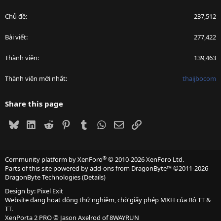
Chủ đề
237,512
Bài viết
277,422
Thành viên
139,463
Thành viên mới nhất
thaijbocom
Share this page
Bluesky
LinkedIn
Reddit
Pinterest
Tumblr
WhatsApp
Email
Link
®
Community platform by XenForo
© 2010-2026 XenForo Ltd.
Parts of this site powered by
add-ons from DragonByte™
©2011-2026
DragonByte Technologies
(
Details
)
Design by:
Pixel Exit
Website đang hoạt động thử nghiệm, chờ giấy phép MXH của Bộ TT &
TT.
XenPorta 2 PRO
© Jason Axelrod of
8WAYRUN