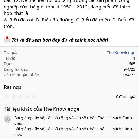
Câu 12: Để thể hiện tốc độ tăng trưởng các sản phẩm công
nghiệp của thế giới thời kì 1950 – 2013, dạng biểu đồ thích
hợp nhất là
A. Biểu đồ cột. B. Biểu đồ đường. C. Biểu đồ miền. D. Biểu đồ
tròn.
Tải về để xem bản đầy đủ và chính xác nhất!
Tác giả
The Knowledge
Tải về
1
Đọc
605
Đăng lần đầu
9/4/23
Cập nhật gần nhất
9/4/23
Ratings
0
0 đánh giá
.
0
Tài liệu khác của The Knowledge
0
s
Bài giảng dãy số, cấp số cộng và cấp số nhân Toán 11 sách Cánh
a
icon tài liệu
o
diều
Bài giảng dãy số, cấp số cộng và cấp số nhân Toán 11 sách Cánh
diều