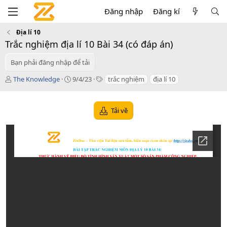
Đăng nhập
Đăng kí
Địa lí 10
Trắc nghiệm địa lí 10 Bài 34 (có đáp án)
Bạn phải đăng nhập để tải
T
C
T
The Knowledge
9/4/23
trắc nghiệm
địa lí 10
á
r
a
c
e
g
g
a
s
Tải về
i
t
ả
i
o
n
d
a
t
e