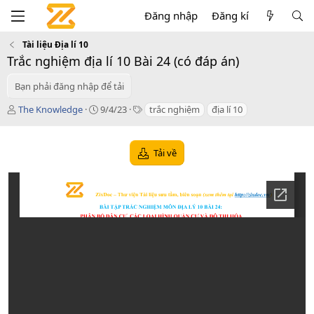
Đăng nhập
Đăng kí
Tài liệu Địa lí 10
Trắc nghiệm địa lí 10 Bài 24 (có đáp án)
Bạn phải đăng nhập để tải
T
C
T
The Knowledge
9/4/23
trắc nghiệm
địa lí 10
á
r
a
c
e
g
g
a
s
Tải về
i
t
ả
i
o
n
d
a
t
e