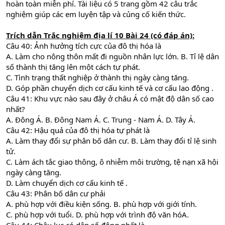
hoàn toàn miễn phí. Tài liệu có 5 trang gồm 42 câu trắc
nghiệm giúp các em luyện tập và củng cố kiến thức.
Trích dẫn
Trắc nghiệm địa lí 10 Bài 24 (có đáp án):
Câu 40: Ảnh hưởng tích cực của đô thị hóa là
A. Làm cho nông thôn mất đi nguồn nhân lực lớn. B. Tỉ lệ dân
số thành thị tăng lên một cách tự phát.
C. Tình trạng thất nghiệp ở thành thị ngày càng tăng.
D. Góp phần chuyển dịch cơ cấu kinh tế và cơ cấu lao động .
Câu 41: Khu vực nào sau đây ở châu Á có mật độ dân số cao
nhất?
A. Đông Á. B. Đông Nam Á. C. Trung - Nam Á. D. Tây Á.
Câu 42: Hậu quả của đô thị hóa tự phát là
A. Làm thay đổi sự phân bố dân cư. B. Làm thay đổi tỉ lệ sinh
tử.
C. Làm ách tắc giao thông, ô nhiễm môi trường, tệ nạn xã hội
ngày càng tăng.
D. Làm chuyển dịch cơ cấu kinh tế .
Câu 43: Phân bố dân cư phải
A. phù hợp với điều kiện sống. B. phù hợp với giới tính.
C. phù hợp với tuổi. D. phù hợp với trình độ văn hóA.