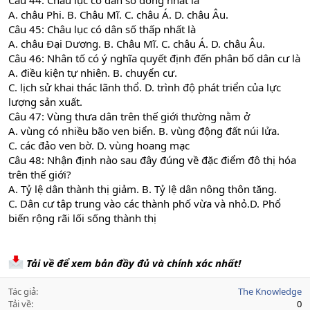
Câu 44: Châu lục có dân số đông nhất là
A. châu Phi. B. Châu Mĩ. C. châu Á. D. châu Âu.
Câu 45: Châu lục có dân số thấp nhất là
A. châu Đại Dương. B. Châu Mĩ. C. châu Á. D. châu Âu.
Câu 46: Nhân tố có ý nghĩa quyết định đến phân bố dân cư là
A. điều kiện tự nhiên. B. chuyển cư.
C. lịch sử khai thác lãnh thổ. D. trình độ phát triển của lực
lượng sản xuất.
Câu 47: Vùng thưa dân trên thế giới thường nằm ở
A. vùng có nhiều bão ven biển. B. vùng động đất núi lửa.
C. các đảo ven bờ. D. vùng hoang mạc
Câu 48: Nhận định nào sau đây đúng về đặc điểm đô thị hóa
trên thế giới?
A. Tỷ lệ dân thành thị giảm. B. Tỷ lệ dân nông thôn tăng.
C. Dân cư tâp trung vào các thành phố vừa và nhỏ.D. Phổ
biến rộng rãi lối sống thành thị
Tải về để xem bản đầy đủ và chính xác nhất!
Tác giả
The Knowledge
Tải về
0