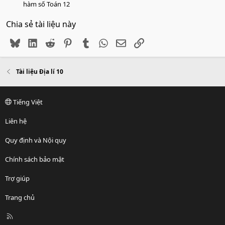
hàm số Toán 12
Chia sẻ tài liệu này
Bluesky
LinkedIn
Reddit
Pinterest
Tumblr
WhatsApp
Email
Link
Tài liệu Địa lí 10
Tiếng Việt
Liên hệ
Quy định và Nội quy
Chính sách bảo mật
Trợ giúp
Trang chủ
R
S