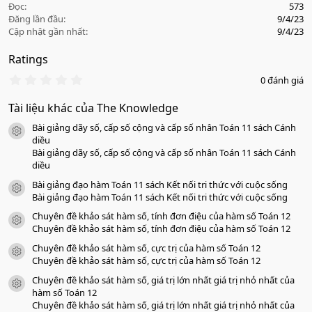
Đọc
573
Đăng lần đầu
9/4/23
Cập nhật gần nhất
9/4/23
Ratings
0
0 đánh giá
.
0
Tài liệu khác của The Knowledge
0
s
Bài giảng dãy số, cấp số cộng và cấp số nhân Toán 11 sách Cánh
a
icon tài liệu
o
diều
Bài giảng dãy số, cấp số cộng và cấp số nhân Toán 11 sách Cánh
diều
Bài giảng đạo hàm Toán 11 sách Kết nối tri thức với cuộc sống
icon tài liệu
Bài giảng đạo hàm Toán 11 sách Kết nối tri thức với cuộc sống
Chuyên đề khảo sát hàm số, tính đơn điệu của hàm số Toán 12
icon tài liệu
Chuyên đề khảo sát hàm số, tính đơn điệu của hàm số Toán 12
Chuyên đề khảo sát hàm số, cực trị của hàm số Toán 12
icon tài liệu
Chuyên đề khảo sát hàm số, cực trị của hàm số Toán 12
Chuyên đề khảo sát hàm số, giá trị lớn nhất giá trị nhỏ nhất của
icon tài liệu
hàm số Toán 12
Chuyên đề khảo sát hàm số, giá trị lớn nhất giá trị nhỏ nhất của