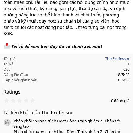
toàn miễn phí. Tài liệu bao gồm các nội dung chính như: mục
tiêu về kiến thức, kỹ năng, năng lực, thái độ cần đạt và định
hướng năng lực có thể hình thành và phát triển; phương
pháp và kỹ thuật dạy học; sự chuẩn bị của giáo viên, học
sinh; chuỗi các hoạt động học tập.... theo từng bài học trong
SGK.
Tải về để xem bản đầy đủ và chính xác nhất
Tác giả
The Professor
Tải về
1
Đọc
620
Đăng lần đầu
8/5/23
Cập nhật gần nhất
8/5/23
Ratings
0
0 đánh giá
.
0
Tài liệu khác của The Professor
0
s
Phân phối chương trình Hoạt Động Trải Nghiệm 7 - Chân trời
a
icon tài liệu
o
sáng tạo
Phân phối chương trình Hoạt Động Trải Nghiệm 7 - Chân trời