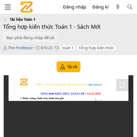
Đăng nhập
Đăng kí
Tài liệu Toán 1
Tổng hợp kiến thức Toán 1 - Sách Mới
Bạn phải đăng nhập để tải
T
C
T
The Professor
8/5/23
toán 1
tổng hợp kiến thức
á
r
a
c
e
g
g
a
s
Tải về
i
t
ả
i
o
n
d
a
t
e