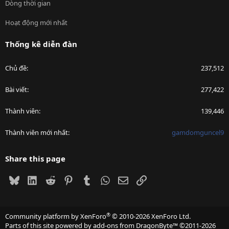
Dòng thời gian
Hoạt động mới nhất
Thống kê diễn đàn
Chủ đề
237,512
Bài viết
277,422
Thành viên
139,446
Thành viên mới nhất
gamdomguncel9
Share this page
Bluesky
LinkedIn
Reddit
Pinterest
Tumblr
WhatsApp
Email
Link
®
Community platform by XenForo
© 2010-2026 XenForo Ltd.
Parts of this site powered by
add-ons from DragonByte™
©2011-2026