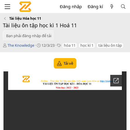
Đăng nhập
Đăng kí
Tài liệu Hóa học 11
Tài liệu ôn tập học kì 1 Hoá 11
Bạn phải đăng nhập để tải
T
C
T
The Knowledge
12/3/23
hóa 11
học kì 1
tài liệu ôn tập
á
r
a
c
e
g
g
a
s
Tải về
i
t
ả
i
o
n
d
a
t
e