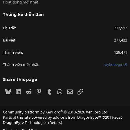
Hoạt động mới nhất
Thống kê diễn đàn
Chủ đề
237,512
Bài viết
277,422
Thành viên
139,471
Thành viên mới nhất
raykobegiris9
Share this page
Bluesky
LinkedIn
Reddit
Pinterest
Tumblr
WhatsApp
Email
Link
®
Community platform by XenForo
© 2010-2026 XenForo Ltd.
Parts of this site powered by
add-ons from DragonByte™
©2011-2026
DragonByte Technologies
(
Details
)