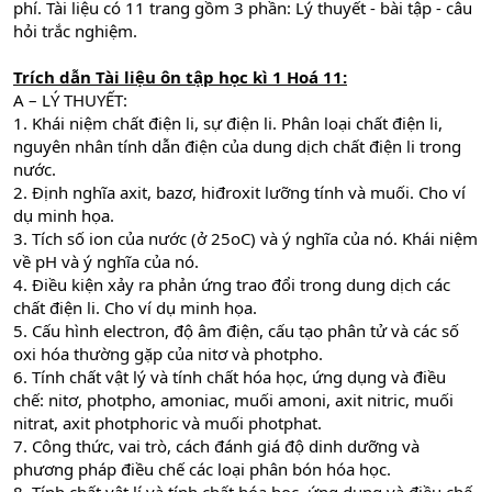
phí. Tài liệu có 11 trang gồm 3 phần: Lý thuyết - bài tập - câu
hỏi trắc nghiệm.
Trích dẫn
Tài liệu ôn tập học kì 1 Hoá 11:
A – LÝ THUYẾT:
1. Khái niệm chất điện li, sự điện li. Phân loại chất điện li,
nguyên nhân tính dẫn điện của dung dịch chất điện li trong
nước.
2. Định nghĩa axit, bazơ, hiđroxit lưỡng tính và muối. Cho ví
dụ minh họa.
3. Tích số ion của nước (ở 25oC) và ý nghĩa của nó. Khái niệm
về pH và ý nghĩa của nó.
4. Điều kiện xảy ra phản ứng trao đổi trong dung dịch các
chất điện li. Cho ví dụ minh họa.
5. Cấu hình electron, độ âm điện, cấu tạo phân tử và các số
oxi hóa thường gặp của nitơ và photpho.
6. Tính chất vật lý và tính chất hóa học, ứng dụng và điều
chế: nitơ, photpho, amoniac, muối amoni, axit nitric, muối
nitrat, axit photphoric và muối photphat.
7. Công thức, vai trò, cách đánh giá độ dinh dưỡng và
phương pháp điều chế các loại phân bón hóa học.