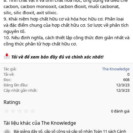
8. Tính chất vật lí và tính chất hóa học, ứng dụng và điều chế
cacbon, cacbon monooxit, cacbon đioxit, muối cacbonat,
silic, silic đioxit, axit silixic.
9. Khái niệm hợp chất hữu cơ và hóa học hữu cơ. Phân loại
và đặc điểm chung của hợp chất hữu cơ. Sơ lược về phân tích
nguyên tố.
10. Nêu định nghĩa, cách thiết lập công thức đơn giản nhất và
công thức phân tử hợp chất hữu cơ.
Tải về để xem bản đầy đủ và chính xác nhất!
Tác giả
The Knowledge
Tải về
0
Đọc
608
Đăng lần đầu
12/3/23
Cập nhật gần nhất
12/3/23
Ratings
0
0 đánh giá
.
0
Tài liệu khác của The Knowledge
0
s
Bài giảng dãy số, cấp số cộng và cấp số nhân Toán 11 sách Cánh
a