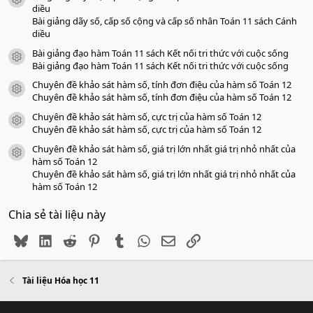
icon tài liệu
o
diều
Bài giảng dãy số, cấp số cộng và cấp số nhân Toán 11 sách Cánh
diều
Bài giảng đạo hàm Toán 11 sách Kết nối tri thức với cuộc sống
icon tài liệu
Bài giảng đạo hàm Toán 11 sách Kết nối tri thức với cuộc sống
Chuyên đề khảo sát hàm số, tính đơn điệu của hàm số Toán 12
icon tài liệu
Chuyên đề khảo sát hàm số, tính đơn điệu của hàm số Toán 12
Chuyên đề khảo sát hàm số, cực trị của hàm số Toán 12
icon tài liệu
Chuyên đề khảo sát hàm số, cực trị của hàm số Toán 12
Chuyên đề khảo sát hàm số, giá trị lớn nhất giá trị nhỏ nhất của
icon tài liệu
hàm số Toán 12
Chuyên đề khảo sát hàm số, giá trị lớn nhất giá trị nhỏ nhất của
hàm số Toán 12
Chia sẻ tài liệu này
Bluesky
LinkedIn
Reddit
Pinterest
Tumblr
WhatsApp
Email
Link
Tài liệu Hóa học 11