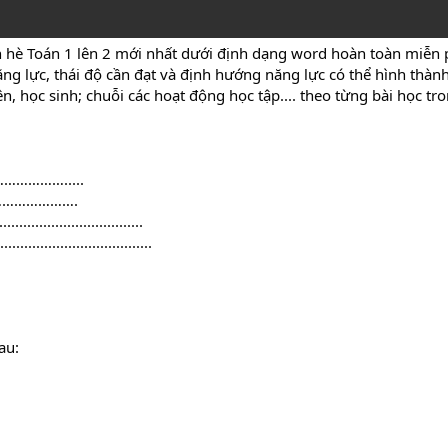
ôn hè Toán 1 lên 2 mới nhất dưới định dạng word hoàn toàn miễn p
ng lực, thái độ cần đạt và định hướng năng lực có thể hình thành
, học sinh; chuỗi các hoạt động học tập.... theo từng bài học tr
………………….....
...………………….
.............................
...............................
au: