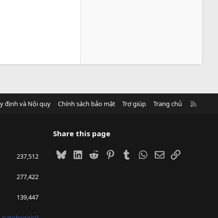
R
y định và Nội quy
Chính sách bảo mật
Trợ giúp
Trang chủ
S
S
Share this page
Bluesky
LinkedIn
Reddit
Pinterest
Tumblr
WhatsApp
Email
Link
237,512
277,422
139,447
natobegiris9