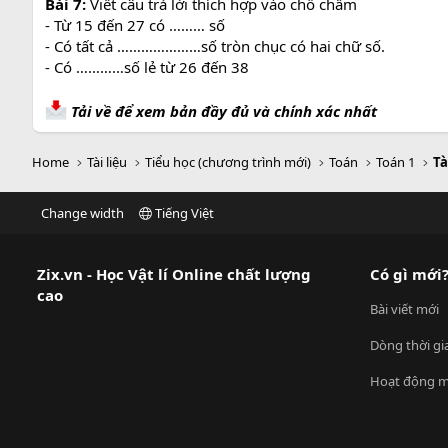
Bài 7:
Viết câu trả lời thích hợp vào chỗ chấm
- Từ 15 đến 27 có ……… số
- Có tất cả …………………số tròn chục có hai chữ số.
- Có …………số lẻ từ 26 đến 38
Tải về để xem bản đầy đủ và chính xác nhất
Home
Tài liệu
Tiểu học (chương trình mới)
Toán
Toán 1
Tà
Change width
Tiếng Việt
Zix.vn - Học Vật lí Online chất lượng
Có gì mới
cao
Bài viết mới
Dòng thời gi
Hoạt động m