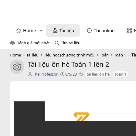
Home
Tài liệu
Thi online
Đánh giá mới nhất
Tìm tài liệu
Home
Tài liệu
Tiểu học (chương trình mới)
Toán
Toán 1
Tà
Tài liệu ôn hè Toán 1 lên 2
icon tài liệu
T
C
T
The Professor
8/5/23
tài liệu ôn hè
toán 1
á
r
a
c
e
g
g
a
s
i
t
ả
i
o
n
d
a
t
e