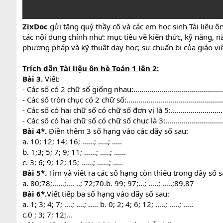
ZixDoc
gửi tặng quý thầy cô và các em học sinh Tài liệu 
các nội dung chính như: mục tiêu về kiến thức, kỹ năng, nă
phương pháp và kỹ thuật dạy học; sự chuẩn bị của giáo viên
Trích dẫn Tài liệu ôn hè Toán 1 lên 2:
Bài 3.
Viết:
- Các số có 2 chữ số giống nhau:…………………….............…
- Các số tròn chục có 2 chữ số:……………………………..........
- Các số có hai chữ số có chữ số đơn vị là 5:.................................
- Các số có hai chữ số có chữ số chục là 3:....................................
Bài 4*.
Điền thêm 3 số hạng vào các dãy số sau:
a. 10; 12; 14; 16; ……; …..; …..
b. 1;3; 5; 7; 9; 11; ……; …..; ……
c. 3; 6; 9; 12; 15; ……; ……; …..
Bài 5*.
Tìm và viết ra các số hạng còn thiếu trong dãy số s
a. 80;78;……;…. ..; 72;70.b. 99; 97;…; …..; …..;89,87
Bài 6*.
Viết tiếp ba số hạng vào dãy số sau:
a. 1; 3; 4; 7; ….; ….; ….. b. 0; 2; 4; 6; 12; …..; …..; …..
c.0 ; 3; 7; 12;…