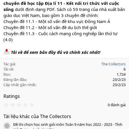
chuyên đề học tập Địa lí 11 - Kết nối tri thức với cuộc
sống
dưới định dạng PDF. Sách có 59 trang của nhà xuất bản
giáo dục Việt Nam, bao gồm 3 chuyên đề chính:
Chuyên đề 11.1 - Một số vấn đề khu vực Đông Nam Á
Chuyên đề 11.2 - Một số vấn đề du lịch thế giới
Chuyên đề 11.3 - Cuộc cách mạng công nghiệp lần thứ tư
(4.0)
Tải về để xem bản đầy đủ và chính xác nhất!
Tác giả
The Collectors
Tải về
6
Đọc
1,724
Đăng lần đầu
23/2/23
Cập nhật gần nhất
23/2/23
Ratings
0
0 đánh giá
.
0
Tài liệu khác của The Collectors
0
s
Đề thi chọn học sinh giỏi môn Toán 9 năm học 2022 - 2023 - Tỉnh
a
icon tài liệu