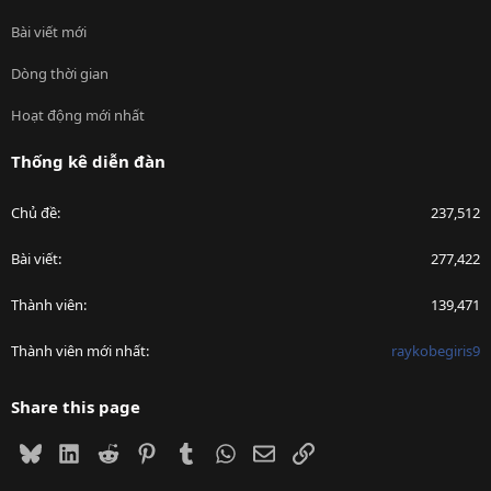
Bài viết mới
Dòng thời gian
Hoạt động mới nhất
Thống kê diễn đàn
Chủ đề
237,512
Bài viết
277,422
Thành viên
139,471
Thành viên mới nhất
raykobegiris9
Share this page
Bluesky
LinkedIn
Reddit
Pinterest
Tumblr
WhatsApp
Email
Link