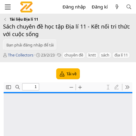
Đăng nhập
Đăng kí
Tài liệu Địa lí 11
Sách chuyên đề học tập Địa lí 11 - Kết nối tri thức
với cuộc sống
Bạn phải đăng nhập để tải
T
C
T
The Collectors
23/2/23
chuyên đề
kntt
sách
địa lí 11
á
r
a
c
e
g
g
a
s
Tải về
i
t
ả
i
o
n
d
a
t
e