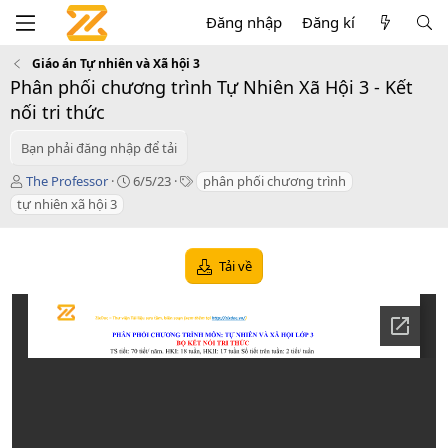
Đăng nhập
Đăng kí
Giáo án Tự nhiên và Xã hội 3
Phân phối chương trình Tự Nhiên Xã Hội 3 - Kết
nối tri thức
Bạn phải đăng nhập để tải
T
C
T
The Professor
6/5/23
phân phối chương trình
á
r
a
tự nhiên xã hội 3
c
e
g
g
a
s
i
t
Tải về
ả
i
o
n
d
a
t
e