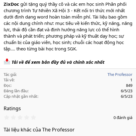
ZixDoc
gửi tặng quý thầy cô và các em học sinh Phân phối
chương trình Tự Nhiên Xã Hội 3 - Kết nối tri thức mới nhất
dưới định dạng word hoàn toàn miễn phí. Tài liệu bao gồm
các nội dung chính như: mục tiêu về kiến thức, kỹ năng, năng
lực, thái độ cần đạt và định hướng năng lực có thể hình
thành và phát triển; phương pháp và kỹ thuật dạy học; sự
chuẩn bị của giáo viên, học sinh; chuỗi các hoạt động học
tập.... theo từng bài học trong SGK.
Tải về để xem bản đầy đủ và chính xác nhất
Tác giả
The Professor
Tải về
1
Đọc
849
Đăng lần đầu
6/5/23
Cập nhật gần nhất
6/5/23
Ratings
0
0 đánh giá
.
0
Tài liệu khác của The Professor
0
s