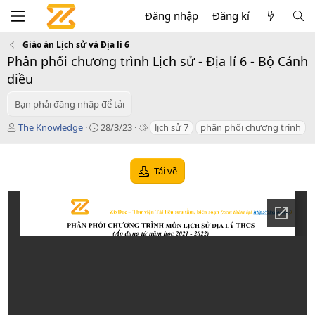
Đăng nhập
Đăng kí
Giáo án Lịch sử và Địa lí 6
Phân phối chương trình Lịch sử - Địa lí 6 - Bộ Cánh
diều
Bạn phải đăng nhập để tải
T
C
T
The Knowledge
28/3/23
lịch sử 7
phân phối chương trình
á
r
a
c
e
g
g
a
s
Tải về
i
t
ả
i
o
n
d
a
t
e