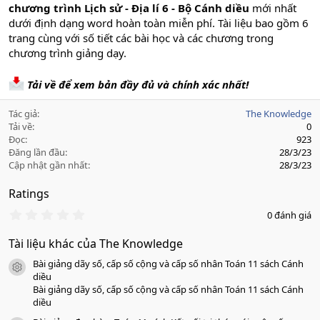
chương trình Lịch sử - Địa lí 6 - Bộ Cánh diều
mới nhất
dưới định dạng word hoàn toàn miễn phí. Tài liệu bao gồm 6
trang cùng với số tiết các bài học và các chương trong
chương trình giảng dạy.
Tải về để xem bản đầy đủ và chính xác nhất!
Tác giả
The Knowledge
Tải về
0
Đọc
923
Đăng lần đầu
28/3/23
Cập nhật gần nhất
28/3/23
Ratings
0
0 đánh giá
.
0
Tài liệu khác của The Knowledge
0
s
Bài giảng dãy số, cấp số cộng và cấp số nhân Toán 11 sách Cánh
a
icon tài liệu
o
diều
Bài giảng dãy số, cấp số cộng và cấp số nhân Toán 11 sách Cánh
diều