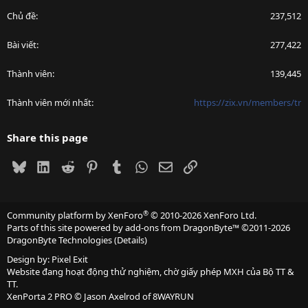
Chủ đề
237,512
Bài viết
277,422
Thành viên
139,445
Thành viên mới nhất
https://zix.vn/members/tr
Share this page
Bluesky
LinkedIn
Reddit
Pinterest
Tumblr
WhatsApp
Email
Link
®
Community platform by XenForo
© 2010-2026 XenForo Ltd.
Parts of this site powered by
add-ons from DragonByte™
©2011-2026
DragonByte Technologies
(
Details
)
Design by:
Pixel Exit
Website đang hoạt động thử nghiệm, chờ giấy phép MXH của Bộ TT &
TT.
XenPorta 2 PRO
© Jason Axelrod of
8WAYRUN