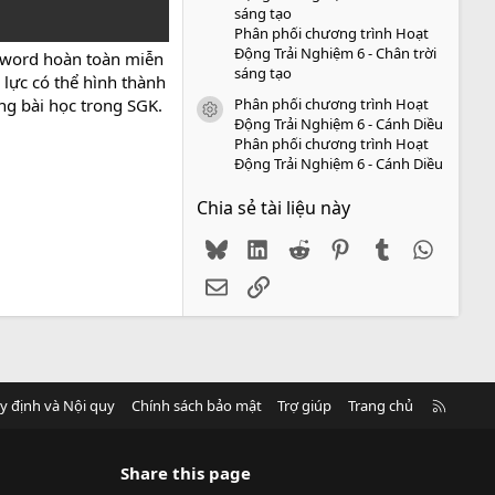
sáng tạo
Phân phối chương trình Hoạt
Động Trải Nghiệm 6 - Chân trời
g word hoàn toàn miễn
sáng tạo
 lực có thể hình thành
Phân phối chương trình Hoạt
ừng bài học trong SGK.
icon tài liệu
Động Trải Nghiệm 6 - Cánh Diều
Phân phối chương trình Hoạt
Động Trải Nghiệm 6 - Cánh Diều
Chia sẻ tài liệu này
Bluesky
LinkedIn
Reddit
Pinterest
Tumblr
WhatsA
Email
Link
R
y định và Nội quy
Chính sách bảo mật
Trợ giúp
Trang chủ
S
S
Share this page