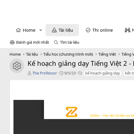
Home
Tài liệu
Thi online
Đánh giá mới nhất
Tìm tài liệu
Home
Tài liệu
Tiểu học (chương trình mới)
Tiếng Việt
Tiếng V
Kế hoạch giảng dạy Tiếng Việt 2 - K
icon tài liệu
T
C
T
The Professor
9/5/23
kế hoạch giảng dạy
kết n
á
r
a
c
e
g
g
a
s
i
t
ả
i
o
n
d
a
t
e