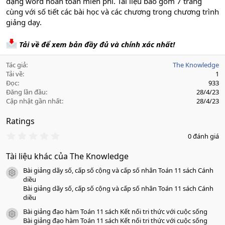
dạng word hoàn toàn miễn phí. Tài liệu bao gồm 7 trang
cùng với số tiết các bài học và các chương trong chương trình
giảng dạy.
Tải về để xem bản đầy đủ và chính xác nhất!
Tác giả
The Knowledge
Tải về
1
Đọc
933
Đăng lần đầu
28/4/23
Cập nhật gần nhất
28/4/23
Ratings
0
0 đánh giá
.
0
Tài liệu khác của The Knowledge
0
s
Bài giảng dãy số, cấp số cộng và cấp số nhân Toán 11 sách Cánh
a
icon tài liệu
o
diều
Bài giảng dãy số, cấp số cộng và cấp số nhân Toán 11 sách Cánh
diều
Bài giảng đạo hàm Toán 11 sách Kết nối tri thức với cuộc sống
icon tài liệu
Bài giảng đạo hàm Toán 11 sách Kết nối tri thức với cuộc sống