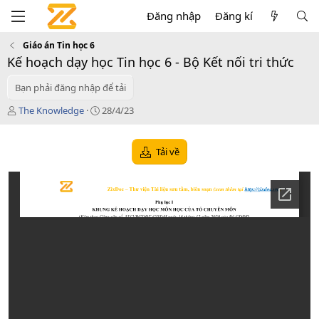
Đăng nhập
Đăng kí
Giáo án Tin học 6
Kế hoạch dạy học Tin học 6 - Bộ Kết nối tri thức
Bạn phải đăng nhập để tải
T
C
The Knowledge
28/4/23
á
r
c
e
g
a
Tải về
i
t
ả
i
o
n
d
a
t
e