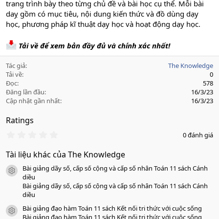
trang trình bày theo từng chủ đề và bài học cụ thể. Mỗi bài
daỵ gồm có mục tiêu, nội dung kiến thức và đồ dùng dạy
học, phương pháp kĩ thuật dạy học và hoạt động dạy học.
Tải về để xem bản đầy đủ và chính xác nhất!
Tác giả
The Knowledge
Tải về
0
Đọc
578
Đăng lần đầu
16/3/23
Cập nhật gần nhất
16/3/23
Ratings
0
0 đánh giá
.
0
Tài liệu khác của The Knowledge
0
s
Bài giảng dãy số, cấp số cộng và cấp số nhân Toán 11 sách Cánh
a
icon tài liệu
o
diều
Bài giảng dãy số, cấp số cộng và cấp số nhân Toán 11 sách Cánh
diều
Bài giảng đạo hàm Toán 11 sách Kết nối tri thức với cuộc sống
icon tài liệu
Bài giảng đạo hàm Toán 11 sách Kết nối tri thức với cuộc sống