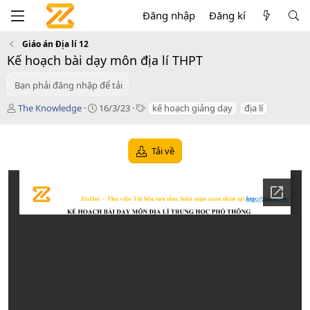
Đăng nhập
Đăng kí
Giáo án Địa lí 12
Kế hoạch bài dạy môn địa lí THPT
Bạn phải đăng nhập để tải
T
C
T
The Knowledge
16/3/23
kế hoạch giảng dạy
địa lí
á
r
a
c
e
g
g
a
s
Tải về
i
t
ả
i
o
n
d
a
t
e