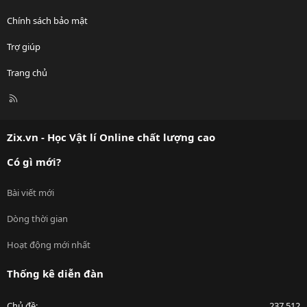
Chính sách bảo mật
Trợ giúp
Trang chủ
R
S
S
Zix.vn - Học Vật lí Online chất lượng cao
Có gì mới?
Bài viết mới
Dòng thời gian
Hoạt động mới nhất
Thống kê diễn đàn
Chủ đề
237,512