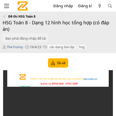
Đăng nhập
Đăng kí
Đề thi HSG Toán 8
HSG Toán 8 - Dạng 12 hình học tổng hợp (có đáp
án)
Bạn phải đăng nhập để tải
T
C
T
The Funny
19/4/23
các dạng bài tập
hsg
á
r
a
c
e
g
g
a
s
Tải về
i
t
ả
i
o
n
d
a
t
e