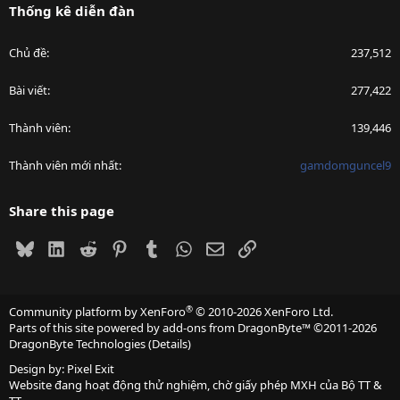
Thống kê diễn đàn
Chủ đề
237,512
Bài viết
277,422
Thành viên
139,446
Thành viên mới nhất
gamdomguncel9
Share this page
Bluesky
LinkedIn
Reddit
Pinterest
Tumblr
WhatsApp
Email
Link
®
Community platform by XenForo
© 2010-2026 XenForo Ltd.
Parts of this site powered by
add-ons from DragonByte™
©2011-2026
DragonByte Technologies
(
Details
)
Design by:
Pixel Exit
Website đang hoạt động thử nghiệm, chờ giấy phép MXH của Bộ TT &