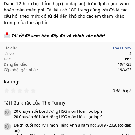
Dạng 12 hình học tổng hợp (có đáp án) dưới định dạng word
hoàn toàn miễn phí. Tài liệu có 180 trang cùng với đó là các
câu hỏi theo mức độ từ dễ đến khó cho các em tham khảo
trong mùa thi sắp tới.
Tải về để xem bản đầy đủ và chính xác nhất!
Tác giả
The Funny
Tải về
4
Đọc
663
Đăng lần đầu
19/4/23
Cập nhật gần nhất
19/4/23
Ratings
0
0 đánh giá
.
0
Tài liệu khác của The Funny
0
s
20 Chuyên đề bồi dưỡng HSG môn Hóa Học lớp 9
a
icon tài liệu
o
20 Chuyên đề bồi dưỡng HSG môn Hóa Học lớp 9
Đề thi cuối học kỳ 1 môn Tiếng Anh 8 năm học 2019 - 2020 (có đáp
icon tài liệu
án)