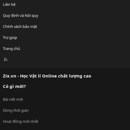
Liên hệ
Quy định và Nội quy
Chính sách bảo mật
Trợ giúp
Trang chủ
R
S
S
Zix.vn - Học Vật lí Online chất lượng cao
Có gì mới?
Bài viết mới
Dòng thời gian
Hoạt động mới nhất