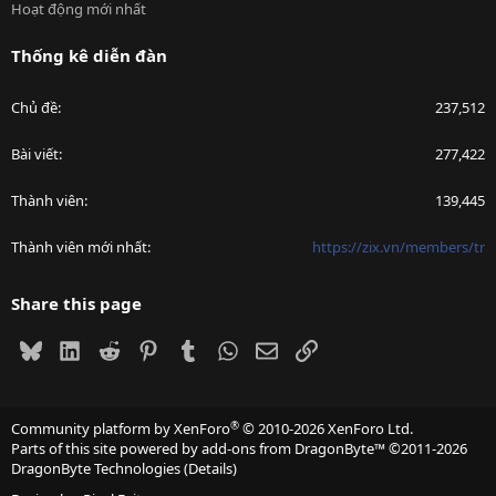
Hoạt động mới nhất
Thống kê diễn đàn
Chủ đề
237,512
Bài viết
277,422
Thành viên
139,445
Thành viên mới nhất
https://zix.vn/members/tr
Share this page
Bluesky
LinkedIn
Reddit
Pinterest
Tumblr
WhatsApp
Email
Link
®
Community platform by XenForo
© 2010-2026 XenForo Ltd.
Parts of this site powered by
add-ons from DragonByte™
©2011-2026
DragonByte Technologies
(
Details
)