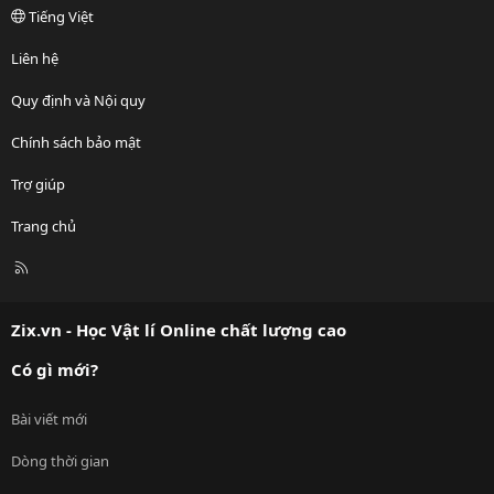
Tiếng Việt
Liên hệ
Quy định và Nội quy
Chính sách bảo mật
Trợ giúp
Trang chủ
R
S
S
Zix.vn - Học Vật lí Online chất lượng cao
Có gì mới?
Bài viết mới
Dòng thời gian