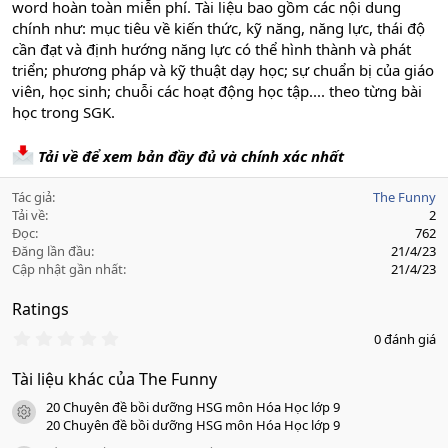
word hoàn toàn miễn phí. Tài liệu bao gồm các nội dung
chính như: mục tiêu về kiến thức, kỹ năng, năng lực, thái độ
cần đạt và định hướng năng lực có thể hình thành và phát
triển; phương pháp và kỹ thuật dạy học; sự chuẩn bị của giáo
viên, học sinh; chuỗi các hoạt động học tập.... theo từng bài
học trong SGK.
Tải về để xem bản đầy đủ và chính xác nhất
Tác giả
The Funny
Tải về
2
Đọc
762
Đăng lần đầu
21/4/23
Cập nhật gần nhất
21/4/23
Ratings
0
0 đánh giá
.
0
Tài liệu khác của The Funny
0
s
20 Chuyên đề bồi dưỡng HSG môn Hóa Học lớp 9
a
icon tài liệu
o
20 Chuyên đề bồi dưỡng HSG môn Hóa Học lớp 9