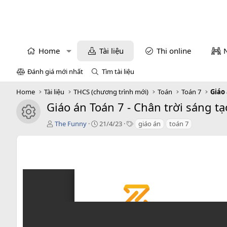
Home
Tài liệu
Thi online
Đánh giá mới nhất
Tìm tài liệu
Home
Tài liệu
THCS (chương trình mới)
Toán
Toán 7
Giáo
Giáo án Toán 7 - Chân trời sáng tạ
icon tài liệu
T
C
T
The Funny
21/4/23
giáo án
toán 7
á
r
a
c
e
g
g
a
s
i
t
ả
i
o
n
d
a
t
e