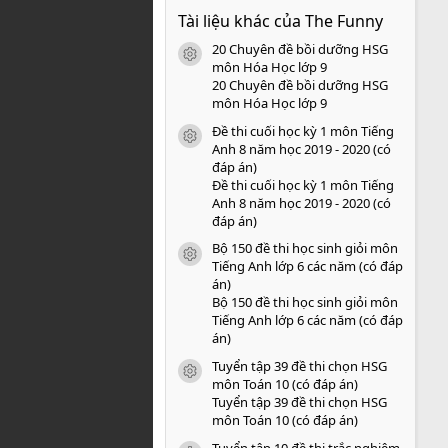
0
Tài liệu khác của The Funny
0
s
20 Chuyên đề bồi dưỡng HSG
a
icon tài liệu
o
môn Hóa Học lớp 9
20 Chuyên đề bồi dưỡng HSG
môn Hóa Học lớp 9
Đề thi cuối học kỳ 1 môn Tiếng
icon tài liệu
Anh 8 năm học 2019 - 2020 (có
đáp án)
Đề thi cuối học kỳ 1 môn Tiếng
Anh 8 năm học 2019 - 2020 (có
đáp án)
Bộ 150 đề thi học sinh giỏi môn
icon tài liệu
Tiếng Anh lớp 6 các năm (có đáp
án)
Bộ 150 đề thi học sinh giỏi môn
Tiếng Anh lớp 6 các năm (có đáp
án)
Tuyển tập 39 đề thi chọn HSG
icon tài liệu
môn Toán 10 (có đáp án)
Tuyển tập 39 đề thi chọn HSG
môn Toán 10 (có đáp án)
Tuyển tập 10 đề thi trắc nghiệm