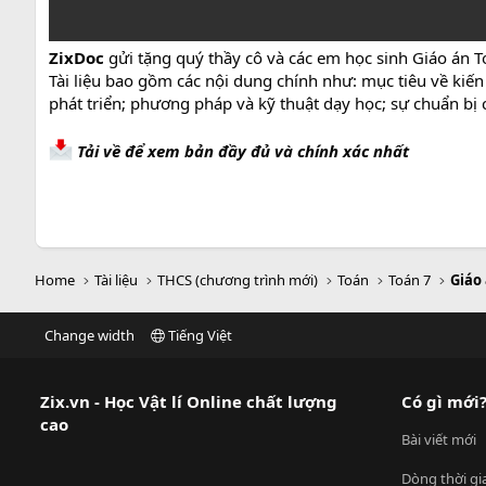
ZixDoc
gửi tặng quý thầy cô và các em học sinh Giáo án T
Tài liệu bao gồm các nội dung chính như: mục tiêu về kiến
phát triển; phương pháp và kỹ thuật dạy học; sự chuẩn bị c
Tải về để xem bản đầy đủ và chính xác nhất
Home
Tài liệu
THCS (chương trình mới)
Toán
Toán 7
Giáo
Change width
Tiếng Việt
Zix.vn - Học Vật lí Online chất lượng
Có gì mới
cao
Bài viết mới
Dòng thời gi