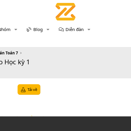
Nhóm
Blog
Diễn đàn
 án Toán 7
o Học kỳ 1
Tải về