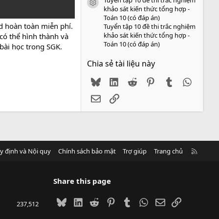
icon tài liệu
khảo sát kiến thức tổng hợp -
Toán 10 (có đáp án)
d hoàn toàn miễn phí.
Tuyển tập 10 đề thi trắc nghiệm
khảo sát kiến thức tổng hợp -
 có thể hình thành và
Toán 10 (có đáp án)
 bài học trong SGK.
Chia sẻ tài liệu này
Bluesky
LinkedIn
Reddit
Pinterest
Tumblr
WhatsA
Email
Link
R
y định và Nội quy
Chính sách bảo mật
Trợ giúp
Trang chủ
S
S
Share this page
Bluesky
LinkedIn
Reddit
Pinterest
Tumblr
WhatsApp
Email
Link
237,512