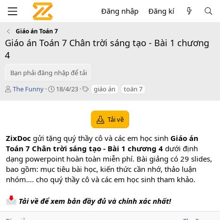
Đăng nhập
Đăng kí
Giáo án Toán 7
Giáo án Toán 7 Chân trời sáng tạo - Bài 1 chương
4
Bạn phải đăng nhập để tải
T
C
T
The Funny
18/4/23
giáo án
toán 7
á
r
a
c
e
g
g
a
s
Tải về
i
t
ả
i
ZixDoc
gửi tặng quý thầy cô và các em học sinh
Giáo án
o
Toán 7 Chân trời sáng tạo - Bài 1 chương 4
dưới định
n
dạng powerpoint hoàn toàn miễn phí. Bài giảng có 29 slides,
d
a
bao gồm: mục tiêu bài học, kiến thức cần nhớ, thảo luận
t
nhóm.... cho quý thầy cô và các em học sinh tham khảo.
e
Tải về để xem bản đầy đủ và chính xác nhất!