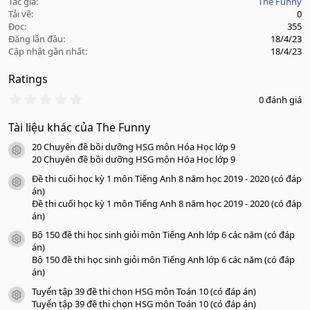
Tác giả
The Funny
Tải về
0
Đọc
355
Đăng lần đầu
18/4/23
Cập nhật gần nhất
18/4/23
Ratings
0
0 đánh giá
.
0
Tài liệu khác của The Funny
0
s
20 Chuyên đề bồi dưỡng HSG môn Hóa Học lớp 9
a
icon tài liệu
o
20 Chuyên đề bồi dưỡng HSG môn Hóa Học lớp 9
Đề thi cuối học kỳ 1 môn Tiếng Anh 8 năm học 2019 - 2020 (có đáp
icon tài liệu
án)
Đề thi cuối học kỳ 1 môn Tiếng Anh 8 năm học 2019 - 2020 (có đáp
án)
Bộ 150 đề thi học sinh giỏi môn Tiếng Anh lớp 6 các năm (có đáp
icon tài liệu
án)
Bộ 150 đề thi học sinh giỏi môn Tiếng Anh lớp 6 các năm (có đáp
án)
Tuyển tập 39 đề thi chọn HSG môn Toán 10 (có đáp án)
icon tài liệu
Tuyển tập 39 đề thi chọn HSG môn Toán 10 (có đáp án)