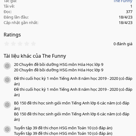
Tác giả
The Funny
Tải về
1
Đọc
377
Đăng lần đầu
18/4/23
Cập nhật gần nhất
18/4/23
Ratings
0
0 đánh giá
.
0
Tài liệu khác của The Funny
0
s
20 Chuyên đề bồi dưỡng HSG môn Hóa Học lớp 9
a
icon tài liệu
o
20 Chuyên đề bồi dưỡng HSG môn Hóa Học lớp 9
Đề thi cuối học kỳ 1 môn Tiếng Anh 8 năm học 2019 - 2020 (có đáp
icon tài liệu
án)
Đề thi cuối học kỳ 1 môn Tiếng Anh 8 năm học 2019 - 2020 (có đáp
án)
Bộ 150 đề thi học sinh giỏi môn Tiếng Anh lớp 6 các năm (có đáp
icon tài liệu
án)
Bộ 150 đề thi học sinh giỏi môn Tiếng Anh lớp 6 các năm (có đáp
án)
Tuyển tập 39 đề thi chọn HSG môn Toán 10 (có đáp án)
icon tài liệu
Tuyển tập 39 đề thi chọn HSG môn Toán 10 (có đáp án)