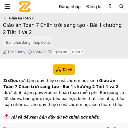
Đăng nhập
Đăng kí
Giáo án Toán 7
Giáo án Toán 7 Chân trời sáng tạo - Bài 1 chương
2 Tiết 1 và 2
Bạn phải đăng nhập để tải
T
C
T
The Funny
18/4/23
giáo án
toán 7
á
r
a
c
e
g
g
a
s
Tải về
i
t
ả
i
ZixDoc
gửi tặng quý thầy cô và các em học sinh
Giáo án
o
Toán 7 Chân trời sáng tạo - Bài 1 chương 2 Tiết 1 và 2
n
dưới định dạng powerpoint hoàn toàn miễn phí. Bài giảng có
d
a
50 slides, bao gồm: mục tiêu bài học, kiến thức cần nhớ, thảo
t
luận nhóm.... cho quý thầy cô và các em học sinh tham khảo.
e
Tải về để xem bản đầy đủ và chính xác nhất!