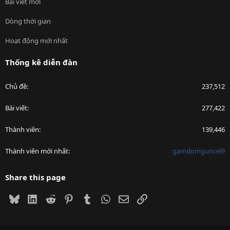
Bài viết mới
Dòng thời gian
Hoạt động mới nhất
Thống kê diễn đàn
Chủ đề
237,512
Bài viết
277,422
Thành viên
139,446
Thành viên mới nhất
gamdomguncel9
Share this page
Bluesky
LinkedIn
Reddit
Pinterest
Tumblr
WhatsApp
Email
Link