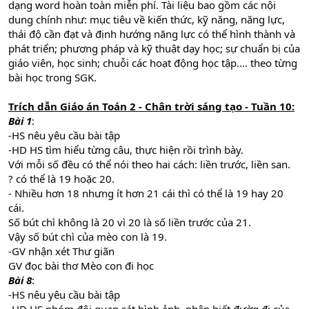
dạng word hoàn toàn miễn phí. Tài liệu bao gồm các nội
dung chính như: mục tiêu về kiến thức, kỹ năng, năng lực,
thái độ cần đạt và định hướng năng lực có thể hình thành và
phát triển; phương pháp và kỹ thuật dạy học; sự chuẩn bị của
giáo viên, học sinh; chuỗi các hoạt động học tập.... theo từng
bài học trong SGK.
Trích dẫn Giáo án Toán 2 - Chân trời sáng tạo - Tuần 10:
Bài 1
:
-HS nêu yêu cầu bài tập
-HD HS tìm hiểu từng câu, thực hiện rồi trình bày.
Với mỗi số đều có thể nói theo hai cách: liền trước, liền san.
? có thể là 19 hoặc 20.
- Nhiều hơn 18 nhưng ít hơn 21 cái thì có thể là 19 hay 20
cái.
Số bút chì không là 20 vì 20 là số liền trước của 21.
Vậy số bút chì của mèo con là 19.
-GV nhận xét Thư giãn
GV đọc bài thơ Mèo con đi học
Bài 8
:
-HS nêu yêu cầu bài tập