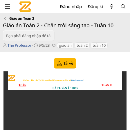
Đăng nhập
Đăng kí
Giáo án Toán 2
Giáo án Toán 2 - Chân trời sáng tạo - Tuần 10
Bạn phải đăng nhập để tải
T
C
T
The Professor
9/5/23
giáo án
toán 2
tuần 10
á
r
a
c
e
g
g
a
s
Tải về
i
t
ả
i
o
n
d
a
t
e