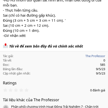
-HD HS nhóm đôi quan sát hình ảnh, nhận biết đườg đi của
mỗi bạn.
- Thực hiện từng câu.
Sai (chỉ có hai đường gấp khúc).
Đúng (3 crn + 5 cm + 3 cm = 11 cm). '
Sai (10 cm + 2 cm = 12 cm).
Đúng (10 cm = 1 dm).
-GV nhận xétt
Tải về để xem bản đầy đủ và chính xác nhất
Tác giả
The Professor
Tải về
0
Đọc
585
Đăng lần đầu
9/5/23
Cập nhật gần nhất
9/5/23
Ratings
0
0 đánh giá
.
0
Tài liệu khác của The Professor
0
s
Phân phối chương trình Hoạt Động Trải Nghiệm 7 - Chân trời
a