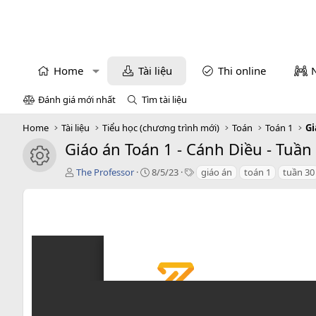
Home
Tài liệu
Thi online
Đánh giá mới nhất
Tìm tài liệu
Home
Tài liệu
Tiểu học (chương trình mới)
Toán
Toán 1
Gi
Giáo án Toán 1 - Cánh Diều - Tuần
icon tài liệu
T
C
T
The Professor
8/5/23
giáo án
toán 1
tuần 30
á
r
a
c
e
g
g
a
s
i
t
ả
i
o
n
d
a
t
e