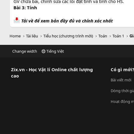
GV chữa bài, chỉnh sửa các lỗi đặt tính và tính cho HS.
Bài 3: Tính
Tải về để xem bản đầy đủ và chính xác nhất
Home
Tài liệu
Tiểu học (chương trình mới)
Toán
Toán 1
Gi
Change width
Tiếng Việt
Zix.vn - Học Vật lí Online chất lượng
Có gì mới
cao
Bài viết mới
Dòng thời gi
Hoạt động m