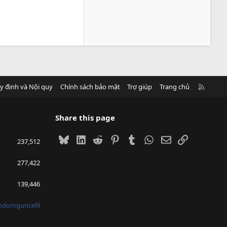
R
y định và Nội quy
Chính sách bảo mật
Trợ giúp
Trang chủ
S
S
Share this page
Bluesky
LinkedIn
Reddit
Pinterest
Tumblr
WhatsApp
Email
Link
237,512
277,422
139,446
mdomguncel9