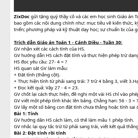
ZixDoc
gửi tặng quý thầy cô và các em học sinh Giáo án T
bao gồm các nội dung chính như: mục tiêu về kiến thức, kỹ
triển; phương pháp và kỹ thuật dạy học; sự chuẩn bị của gi
Trích dẫn Giáo án Toán 1 - Cánh Diều - Tuần 30:
GV nhận xét các cách tính của HS.
GV hướng dẫn HS cách đặt tính và thực hiện phép trừ dạng
HS đọc yêu cầu: 27- 4 = ?
HS quan sát GV làm mẫu:
+ Đặt tính (thẳng cột).
+ Thực hiện tính từ phải sang trái: 7 trừ 4 bằng 3, viết 3.Hạ 
+ Đọc kết quả: Vậy 27 - 4 = 23.
GV chốt lại cách thực hiện, đề nghị một vài HS chỉ vào phép
GV viết một phép tính khác lên bảng. Chẳng hạn: 56 - 3 = 
GV lấy một số bảng con đặt tính chưa thẳng hoặc tính sai 
Bài 1: Tính
GV hướng dân HS cách làm, có thê làm mâu 1 phép tính.
GV nhắc lại quy tắc trừ từ phải sang trái, viết kết quả thẳng
Bài 2: Đặt tính rồi tính