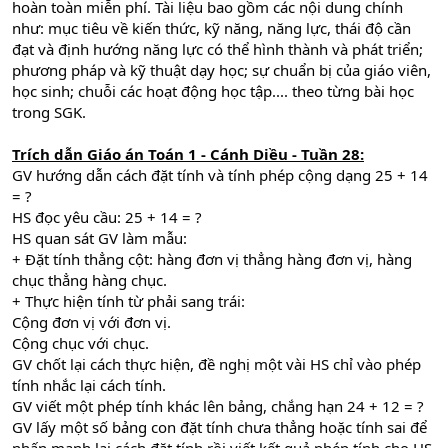
hoàn toàn miễn phí. Tài liệu bao gồm các nội dung chính
như: mục tiêu về kiến thức, kỹ năng, năng lực, thái độ cần
đạt và định hướng năng lực có thể hình thành và phát triển;
phương pháp và kỹ thuật dạy học; sự chuẩn bị của giáo viên,
học sinh; chuỗi các hoạt động học tập.... theo từng bài học
trong SGK.
Trích dẫn Giáo án Toán 1 - Cánh Diều - Tuần 28:
GV hướng dẫn cách đặt tính và tính phép cộng dạng 25 + 14
= ?
HS đọc yêu cầu: 25 + 14 = ?
HS quan sát GV làm mẫu:
+ Đặt tính thẳng cột: hàng đơn vị thẳng hàng đơn vị, hàng
chục thẳng hàng chục.
+ Thực hiện tính từ phải sang trái:
Cộng đơn vị với đơn vị.
Cộng chục với chục.
GV chốt lại cách thực hiện, đề nghị một vài HS chỉ vào phép
tính nhắc lại cách tính.
GV viết một phép tính khác lên bảng, chắng hạn 24 + 12 = ?
GV lấy một số bảng con đặt tính chưa thẳng hoặc tính sai để