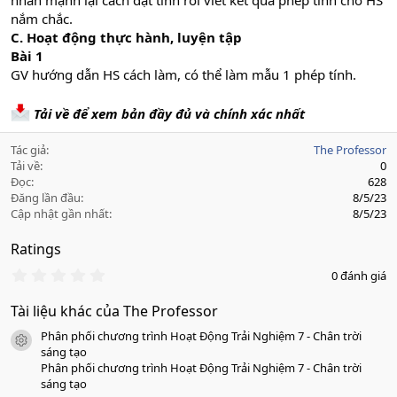
nhấn mạnh lại cách đặt tính rồi viết kết quả phép tính cho HS
nắm chắc.
C. Hoạt động thực hành, luyện tập
Bài 1
GV hướng dẫn HS cách làm, có thể làm mẫu 1 phép tính.
Tải về để xem bản đầy đủ và chính xác nhất
Tác giả
The Professor
Tải về
0
Đọc
628
Đăng lần đầu
8/5/23
Cập nhật gần nhất
8/5/23
Ratings
0
0 đánh giá
.
0
Tài liệu khác của The Professor
0
s
Phân phối chương trình Hoạt Động Trải Nghiệm 7 - Chân trời
a
icon tài liệu
o
sáng tạo
Phân phối chương trình Hoạt Động Trải Nghiệm 7 - Chân trời
sáng tạo