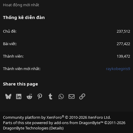
Hoạt động mới nhất
Thống kê diễn đàn
Chủ đề
237,512
Bài viết
277,422
Thành viên
139,472
Thành viên mới nhất
raykobegiris9
Share this page
Bluesky
LinkedIn
Reddit
Pinterest
Tumblr
WhatsApp
Email
Link
®
Community platform by XenForo
© 2010-2026 XenForo Ltd.
Parts of this site powered by
add-ons from DragonByte™
©2011-2026
DragonByte Technologies
(
Details
)