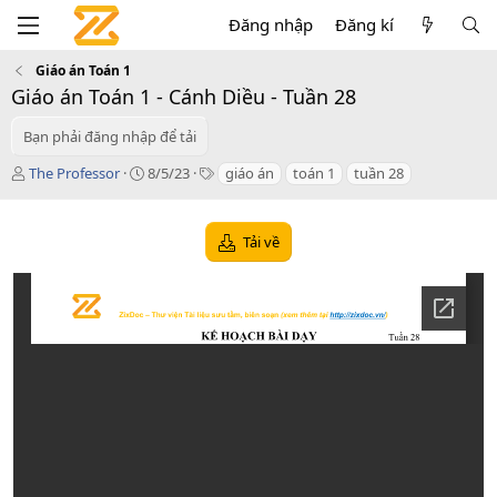
Đăng nhập
Đăng kí
Giáo án Toán 1
Giáo án Toán 1 - Cánh Diều - Tuần 28
Bạn phải đăng nhập để tải
T
C
T
The Professor
8/5/23
giáo án
toán 1
tuần 28
á
r
a
c
e
g
g
a
s
Tải về
i
t
ả
i
o
n
d
a
t
e