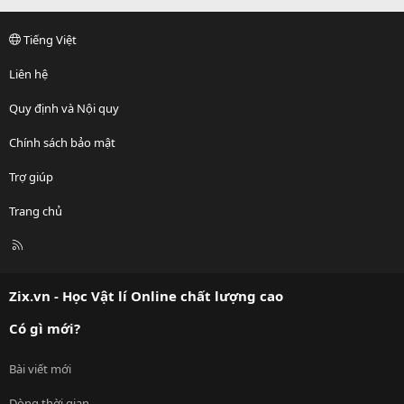
Tiếng Việt
Liên hệ
Quy định và Nội quy
Chính sách bảo mật
Trợ giúp
Trang chủ
R
S
S
Zix.vn - Học Vật lí Online chất lượng cao
Có gì mới?
Bài viết mới
Dòng thời gian