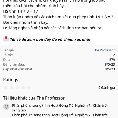
nói theo cách các em. GV khuyến khích HS trong lóp đặt
thêm câu hỏi cho nhóm trình bày.
HS tính 14 + 3 = 17
Thảo luận nhóm về các cách tìm kết quả phép tính 14 + 3 = ?
Đại diện nhóm trình bày.
HS lắng nghe và nhận xét các cách tính các bạn nêu ra.
Tải về để xem bản đầy đủ và chính xác nhất
Tác giả
The Professor
Tải về
2
Đọc
579
Đăng lần đầu
8/5/23
Cập nhật gần nhất
8/5/23
Ratings
0
0 đánh giá
.
0
Tài liệu khác của The Professor
0
s
Phân phối chương trình Hoạt Động Trải Nghiệm 7 - Chân trời
a
icon tài liệu
o
sáng tạo
Phân phối chương trình Hoạt Động Trải Nghiệm 7 - Chân trời