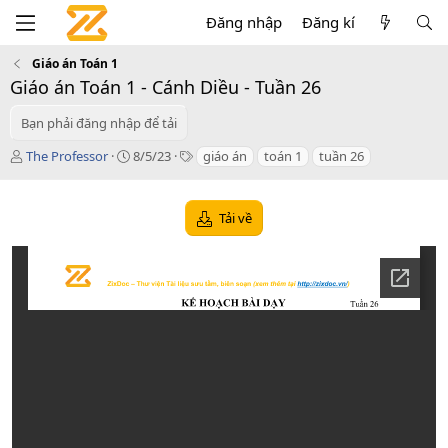
Đăng nhập
Đăng kí
Giáo án Toán 1
Giáo án Toán 1 - Cánh Diều - Tuần 26
Bạn phải đăng nhập để tải
T
C
T
The Professor
8/5/23
giáo án
toán 1
tuần 26
á
r
a
c
e
g
g
a
s
Tải về
i
t
ả
i
o
n
d
a
t
e