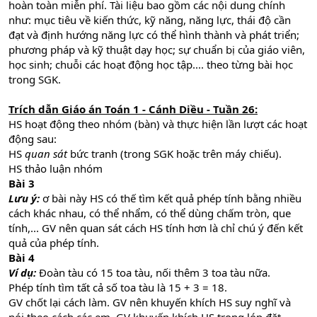
hoàn toàn miễn phí. Tài liệu bao gồm các nội dung chính
như: mục tiêu về kiến thức, kỹ năng, năng lực, thái độ cần
đạt và định hướng năng lực có thể hình thành và phát triển;
phương pháp và kỹ thuật dạy học; sự chuẩn bị của giáo viên,
học sinh; chuỗi các hoạt động học tập.... theo từng bài học
trong SGK.
Trích dẫn Giáo án Toán 1 - Cánh Diều - Tuần 26:
HS hoạt động theo nhóm (bàn) và thực hiện lần lượt các hoạt
động sau:
HS
quan sát
bức tranh (trong SGK hoặc trên máy chiếu).
HS thảo luận nhóm
Bài 3
Lưu ý:
ơ bài này HS có thế tìm kết quả phép tính bằng nhiều
cách khác nhau, có thể nhẩm, có thể dùng chấm tròn, que
tính,... GV nên quan sát cách HS tính hơn là chỉ chú ý đến kết
quả của phép tính.
Bài 4
Ví dụ:
Đoàn tàu có 15 toa tàu, nối thêm 3 toa tàu nữa.
Phép tính tìm tất cả số toa tàu là 15 + 3 = 18.
GV chốt lại cách làm. GV nên khuyến khích HS suy nghĩ và