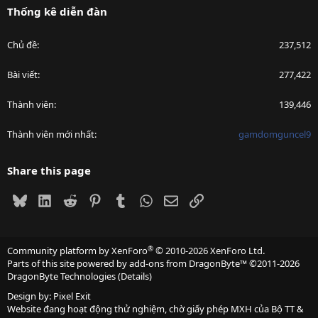
Thống kê diễn đàn
Chủ đề
237,512
Bài viết
277,422
Thành viên
139,446
Thành viên mới nhất
gamdomguncel9
Share this page
Bluesky
LinkedIn
Reddit
Pinterest
Tumblr
WhatsApp
Email
Link
®
Community platform by XenForo
© 2010-2026 XenForo Ltd.
Parts of this site powered by
add-ons from DragonByte™
©2011-2026
DragonByte Technologies
(
Details
)
Design by:
Pixel Exit
Website đang hoạt động thử nghiệm, chờ giấy phép MXH của Bộ TT &