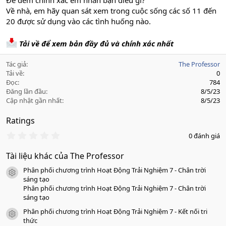
Để đếm chính xác em nhắn bạn điều gì?
Về nhà, em hãy quan sát xem trong cuộc sống các số 11 đến
20 được sử dụng vào các tình huống nào.
Tải về để xem bản đầy đủ và chính xác nhất
Tác giả
The Professor
Tải về
0
Đọc
784
Đăng lần đầu
8/5/23
Cập nhật gần nhất
8/5/23
Ratings
0
0 đánh giá
.
0
Tài liệu khác của The Professor
0
s
Phân phối chương trình Hoạt Động Trải Nghiệm 7 - Chân trời
a
icon tài liệu
o
sáng tạo
Phân phối chương trình Hoạt Động Trải Nghiệm 7 - Chân trời
sáng tạo
Phân phối chương trình Hoạt Động Trải Nghiệm 7 - Kết nối tri
icon tài liệu
thức