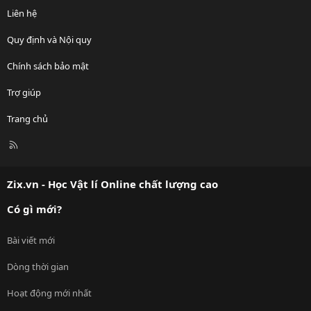
Liên hệ
Quy định và Nội quy
Chính sách bảo mật
Trợ giúp
Trang chủ
R
S
S
Zix.vn - Học Vật lí Online chất lượng cao
Có gì mới?
Bài viết mới
Dòng thời gian
Hoạt động mới nhất