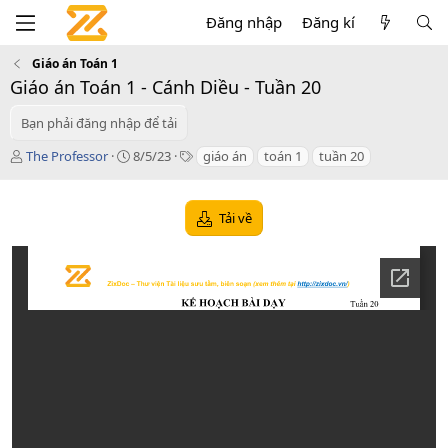
Đăng nhập
Đăng kí
Giáo án Toán 1
Giáo án Toán 1 - Cánh Diều - Tuần 20
Bạn phải đăng nhập để tải
T
C
T
The Professor
8/5/23
giáo án
toán 1
tuần 20
á
r
a
c
e
g
g
a
s
Tải về
i
t
ả
i
o
n
d
a
t
e