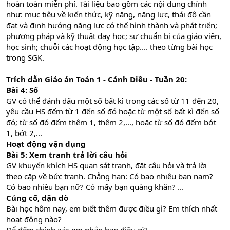
hoàn toàn miễn phí. Tài liệu bao gồm các nội dung chính
như: mục tiêu về kiến thức, kỹ năng, năng lực, thái độ cần
đạt và định hướng năng lực có thể hình thành và phát triển;
phương pháp và kỹ thuật dạy học; sự chuẩn bị của giáo viên,
học sinh; chuỗi các hoạt động học tập.... theo từng bài học
trong SGK.
Trích dẫn Giáo án Toán 1 - Cánh Diều - Tuần 20:
Bài 4: Số
GV có thể đánh dấu một số bất kì trong các số từ 11 đến 20,
yêu cầu HS đếm từ 1 đến số đó hoặc từ một số bất kì đến số
đó; từ số đó đếm thêm 1, thêm 2,..., hoặc từ số đó đếm bớt
1, bớt 2,...
Hoạt động vận dụng
Bài 5: Xem tranh trả lời câu hỏi
GV khuyến khích HS quan sát tranh, đặt câu hỏi và trả lời
theo cặp về bức tranh. Chẳng hạn: Có bao nhiêu bạn nam?
Có bao nhiêu bạn nữ? Có mấy bạn quàng khăn? ...
Củng cố, dặn dò
Bài học hôm nay, em biết thêm được điều gì? Em thích nhất
hoạt động nào?