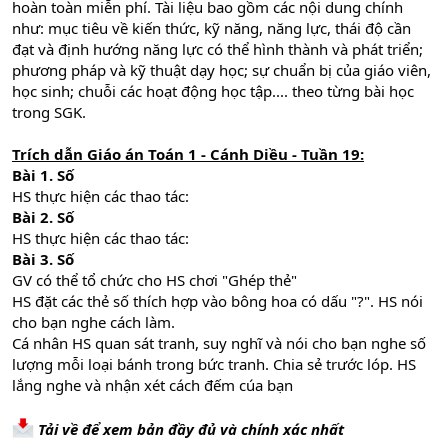
hoàn toàn miễn phí. Tài liệu bao gồm các nội dung chính
như: mục tiêu về kiến thức, kỹ năng, năng lực, thái độ cần
đạt và định hướng năng lực có thể hình thành và phát triển;
phương pháp và kỹ thuật dạy học; sự chuẩn bị của giáo viên,
học sinh; chuỗi các hoạt động học tập.... theo từng bài học
trong SGK.
Trích dẫn Giáo án Toán 1 - Cánh Diều - Tuần 19:
Bài 1. Số
HS thực hiện các thao tác:
Bài 2. Số
HS thực hiện các thao tác:
Bài 3. Số
GV có thể tổ chức cho HS chơi "Ghép thẻ"
HS đặt các thẻ số thích hợp vào bông hoa có dấu "?". HS nói
cho bạn nghe cách làm.
Cá nhân HS quan sát tranh, suy nghĩ và nói cho bạn nghe số
lượng mỗi loại bánh trong bức tranh. Chia sẻ trước lóp. HS
lắng nghe và nhận xét cách đếm cúa bạn
Tải về để xem bản đầy đủ và chính xác nhất