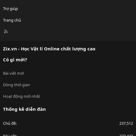
Trợ giúp
Trang chủ
R
S
S
Zix.vn - Học Vật lí Online chất lượng cao
Có gì mới?
Bài viết mới
Dòng thời gian
Hoạt động mới nhất
Thống kê diễn đàn
Chủ đề
237,512
Bài viết
277,422