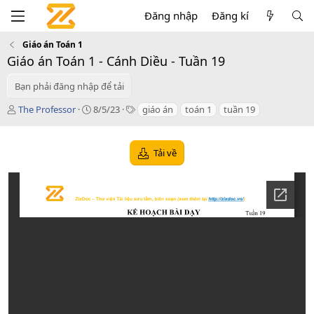
Đăng nhập
Đăng kí
Giáo án Toán 1
Giáo án Toán 1 - Cánh Diều - Tuần 19
Bạn phải đăng nhập để tải
T
C
T
The Professor
8/5/23
giáo án
toán 1
tuần 19
á
r
a
c
e
g
g
a
s
Tải về
i
t
ả
i
o
n
d
a
t
e