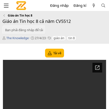
Đăng nhập
Đăng kí
Giáo án Tin học 8
Giáo án Tin học 8 cả năm CV5512
Bạn phải đăng nhập để tải
T
C
T
The Knowledge
27/4/23
giáo án
tin 8
á
r
a
c
e
g
g
a
s
Tải về
i
t
ả
i
o
n
d
a
t
e