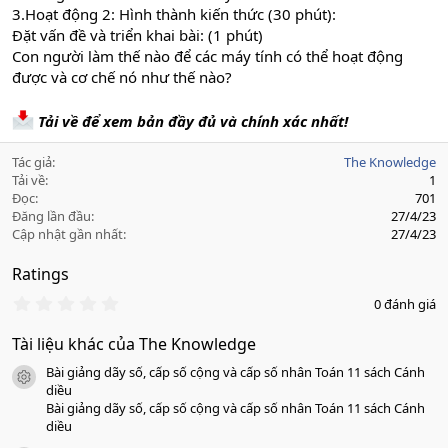
3.Hoạt động 2: Hình thành kiến thức (30 phút):
Đặt vấn đề và triển khai bài: (1 phút)
Con người làm thế nào để các máy tính có thể hoạt động
được và cơ chế nó như thế nào?
Tải về để xem bản đầy đủ và chính xác nhất!
Tác giả
The Knowledge
Tải về
1
Đọc
701
Đăng lần đầu
27/4/23
Cập nhật gần nhất
27/4/23
Ratings
0
0 đánh giá
.
0
Tài liệu khác của The Knowledge
0
s
Bài giảng dãy số, cấp số cộng và cấp số nhân Toán 11 sách Cánh
a
icon tài liệu
o
diều
Bài giảng dãy số, cấp số cộng và cấp số nhân Toán 11 sách Cánh
diều