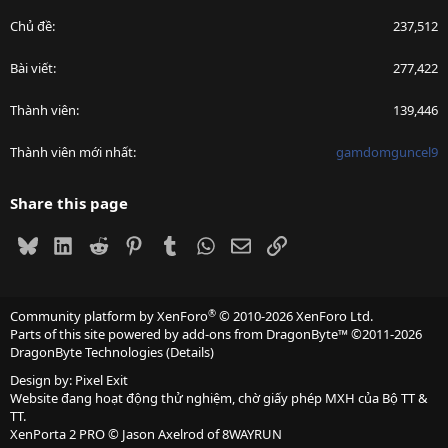
Chủ đề
237,512
Bài viết
277,422
Thành viên
139,446
Thành viên mới nhất
gamdomguncel9
Share this page
Bluesky
LinkedIn
Reddit
Pinterest
Tumblr
WhatsApp
Email
Link
®
Community platform by XenForo
© 2010-2026 XenForo Ltd.
Parts of this site powered by
add-ons from DragonByte™
©2011-2026
DragonByte Technologies
(
Details
)
Design by:
Pixel Exit
Website đang hoạt động thử nghiệm, chờ giấy phép MXH của Bộ TT &
TT.
XenPorta 2 PRO
© Jason Axelrod of
8WAYRUN