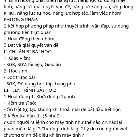
4. Định hướng phát triển năng lực: năng lực sử dụng máy
tính, năng lực giải quyết vấn đề, năng lực sáng tạo, ứng dụng
KHKT, năng lực tự học, năng lực hợp tác, làm việc nhóm.
PHƯƠNG PHÁP:
 Kết hợp phương pháp như thuyết trình, vấn đáp, sử dụng
phương tiện trực quan.
 Hoạt động theo nhóm
 Đặt và giải quyết vấn đề
II. CHUẨN BỊ BÀI HỌC:
1. Giáo viên:
- SGK, SGV, tài liệu, Giáo án
2. Học sinh :
- Đọc trước bài
- SGK, Đồ dùng học tập, bảng phụ...
III. TIẾN TRÌNH BÀI HỌC:
1.Hoạt động 1: Khởi động (1phút)
- Kiểm tra sĩ số:
- Ổn trật tự, tạo không khi thoải mái để bắt đầu tiết học.
2.Kiểm tra bài cũ : (5 phút)
? Con người ra lệnh cho máy tính như thế nào ? Nhắc lại
phần mềm là gì ? Chương trình là gì ? Lý do con người viết
chương trình để điều khiển máy tính ?