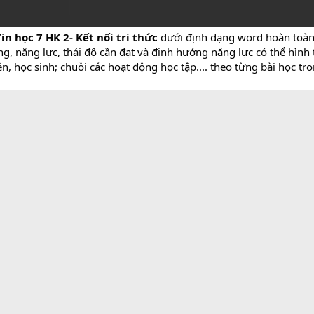
in học 7 HK 2- Kết nối tri thức
dưới định dạng word hoàn toàn 
g, năng lực, thái độ cần đạt và định hướng năng lực có thể hình 
, học sinh; chuỗi các hoạt động học tập.... theo từng bài học tr
i, học bài cũ.
n đề cần giải quyết.
a ra giải pháp giúp tìm kiếm khách hàng dễ dàng hơn.
ng cách giải quyết đó.
h huống trên
ời
 bổ sung. (Mọi tình huống của hs đều được ghi nhận)
 sở đó dẫn dắt HS vào bài học mới.