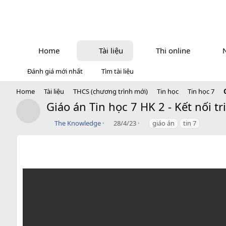
Home
Tài liệu
Thi online
Đánh giá mới nhất
Tìm tài liệu
Home
Tài liệu
THCS (chương trình mới)
Tin học
Tin học 7
Giáo án Tin học 7 HK 2 - Kết nối tr
icon tài liệu
T
C
T
The Knowledge
28/4/23
giáo án
tin 7
á
r
a
c
e
g
g
a
s
i
t
ả
i
o
n
d
a
t
e