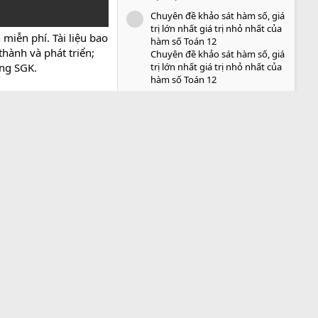
Chuyên đề khảo sát hàm số, giá
icon tài liệu
trị lớn nhất giá trị nhỏ nhất của
miễn phí. Tài liệu bao
hàm số Toán 12
thành và phát triển;
Chuyên đề khảo sát hàm số, giá
trị lớn nhất giá trị nhỏ nhất của
ong SGK.
hàm số Toán 12
Chia sẻ tài liệu này
Bluesky
LinkedIn
Reddit
Pinterest
Tumblr
WhatsA
Email