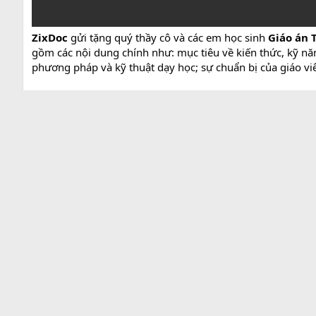
ZixDoc
gửi tặng quý thầy cô và các em học sinh
Giáo án T
gồm các nội dung chính như: mục tiêu về kiến thức, kỹ năn
phương pháp và kỹ thuật dạy học; sự chuẩn bị của giáo viên
Trích dẫn Giáo án Tin học 7 HK 2 - Kết nối tri thức:
- HS: Sách giáo khoa, bảng nhóm, tìm hiểu nội dung bài mớ
III. Tiến trình dạy học
1. Hoạt động 1: Khởi động (5')
a) Mục tiêu: Đặt HS vào tình huống thực tiễn chứa đựng vấ
b) Nội dung: GV chiếu tình huống SGK, yêu cầu HS đọc đư
c) Sản phẩm: Hs đưa ra các cách giải quyết và giải thích từ
d) Tổ chức thực hiện:
* Chuyển giao nhiệm vụ:
+ GV chiếu tình huống SGK và yêu cầu một HS đọc.
+ GV yêu cầu hs suy nghĩ và tìm ra cách giải quyết cho tìn
- Thực hiện nhiệm vụ: Hs đọc tình huống, suy nghĩ và trả l
- Báo cáo, thảo luận: GV gọi HS trả lời, HS khác nhận xét,
- Kết luận, nhận định: GV đánh giá kết quả của HS, trên cơ