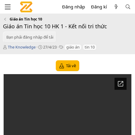
Đăng nhập
Đăng kí
Giáo án Tin học 10
Giáo án Tin học 10 HK 1 - Kết nối tri thức
Bạn phải đăng nhập để tải
T
C
T
The Knowledge
27/4/23
giáo án
tin 10
á
r
a
c
e
g
g
a
s
Tải về
i
t
ả
i
o
n
d
a
t
e