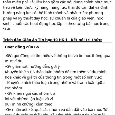
toàn miễn phí. Tài liệu bao gồm các nội dung chính như: mục
tiêu về kiến thức, kỹ năng, năng lực, thái độ cần đạt và định
hướng năng lực có thể hình thành và phát triển; phương
pháp và kỹ thuật dạy học; sự chuẩn bị của giáo viên, học
sinh; chuỗi các hoạt động học tập.... theo từng bài học trong
SGK.
Trích dẫn Giáo án Tin học 10 HK 1 - Kết nối tri thức:
Hoạt động của GV
-GV:
gợi động cơ tìm hiểu về thông tin và tin học thông qua
mục ví dụ
-GV giám sát, hướng dẫn, gợi ý,
Khuyến khích HS thảo luận nhóm để tìm thêm ví dụ minh
họa khác về giá trị của thông tin trong một số lĩnh vực:
- Khuyến khích thảo luận trong nhóm và tranh luận giữa
các nhóm.
- GV khen ngợi các nhóm trả
lời với những lập luận và ví
dụ (minh chứng) kèm theo.
-Gv nhận xét kết quả các nhóm và dẫn dắt vào bài mới: Từ
các ví dụ trên ta thấy nhu cầu tìm hiểu thông tin của mỗi