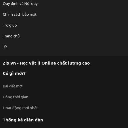
Quy định và Nội quy
Chính sách bảo mật
Trợ giúp
Trang chủ
R
S
S
Zix.vn - Học Vật lí Online chất lượng cao
Có gì mới?
Bài viết mới
Dòng thời gian
Hoạt động mới nhất
Thống kê diễn đàn