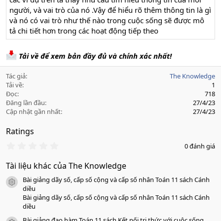
người, và vai trò của nó .Vậy để hiểu rõ thêm thông tin là gì
và nó có vai trò như thế nào trong cuộc sống sẽ được mô
tả chi tiết hơn trong các hoạt động tiếp theo
Tải về để xem bản đầy đủ và chính xác nhất!
Tác giả
The Knowledge
Tải về
1
Đọc
718
Đăng lần đầu
27/4/23
Cập nhật gần nhất
27/4/23
Ratings
0
0 đánh giá
.
0
Tài liệu khác của The Knowledge
0
s
Bài giảng dãy số, cấp số cộng và cấp số nhân Toán 11 sách Cánh
a
icon tài liệu
o
diều
Bài giảng dãy số, cấp số cộng và cấp số nhân Toán 11 sách Cánh
diều
Bài giảng đạo hàm Toán 11 sách Kết nối tri thức với cuộc sống