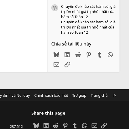
Chuyên đề khảo sát hàm số, giá
icon tài liệu
trị lớn nhất giá trị nhỏ nhất của
hàm số Toán 12
Chuyên đề khảo sát hàm số, giá
trị lớn nhất giá trị nhỏ nhất của
hàm số Toán 12
Chia sẻ tài liệu này
Bluesky
LinkedIn
Reddit
Pinterest
Tumblr
WhatsA
Email
Link
R
y định và Nội quy
Chính sách bảo mật
Trợ giúp
Trang chủ
S
S
Share this page
Bluesky
LinkedIn
Reddit
Pinterest
Tumblr
WhatsApp
Email
Link
237,512