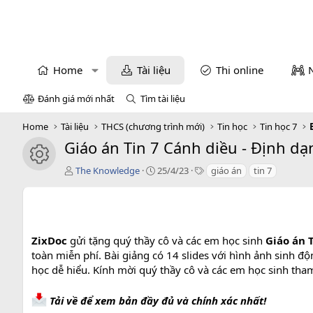
Home
Tài liệu
Thi online
Đánh giá mới nhất
Tìm tài liệu
Home
Tài liệu
THCS (chương trình mới)
Tin học
Tin học 7
Giáo án Tin 7 Cánh diều - Định dạn
icon tài liệu
T
C
T
The Knowledge
25/4/23
giáo án
tin 7
á
r
a
c
e
g
g
a
s
i
t
ả
i
ZixDoc
gửi tặng quý thầy cô và các em học sinh
Giáo án T
o
toàn miễn phí. Bài giảng có 14 slides với hình ảnh sinh độ
n
học dễ hiểu. Kính mời quý thầy cô và các em học sinh tha
d
a
t
Tải về để xem bản đầy đủ và chính xác nhất!
e