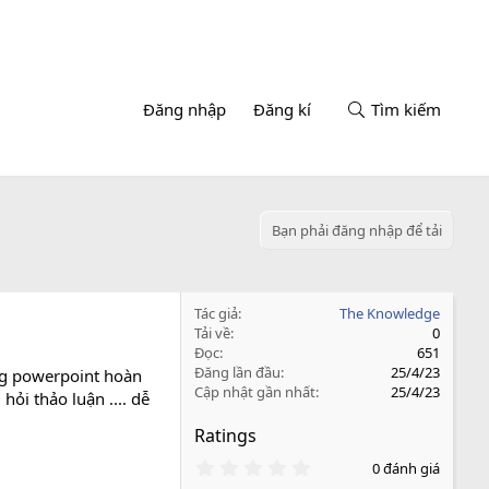
Đăng nhập
Đăng kí
Tìm kiếm
Bạn phải đăng nhập để tải
Tác giả
The Knowledge
Tải về
0
Đọc
651
Đăng lần đầu
25/4/23
ng powerpoint hoàn
Cập nhật gần nhất
25/4/23
ỏi thảo luận .... dễ
Ratings
0
0 đánh giá
.