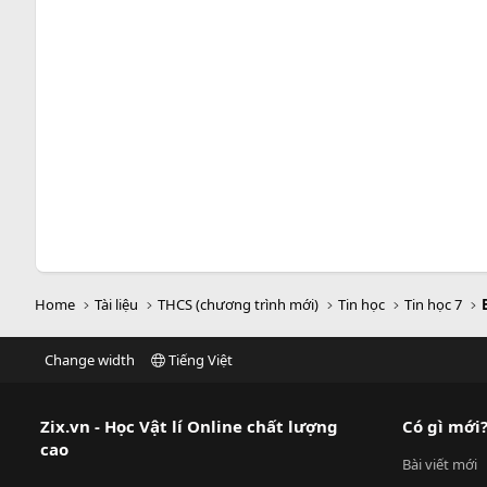
Home
Tài liệu
THCS (chương trình mới)
Tin học
Tin học 7
Change width
Tiếng Việt
Zix.vn - Học Vật lí Online chất lượng
Có gì mới
cao
Bài viết mới