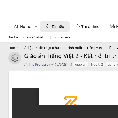
Home
Tài liệu
Thi online
Đánh giá mới nhất
Tìm tài liệu
Home
Tài liệu
Tiểu học (chương trình mới)
Tiếng Việt
Tiếng V
Giáo án Tiếng Việt 2 - Kết nối tri t
icon tài liệu
T
C
T
The Professor
9/5/23
giáo án
học kì 2
tiếng v
á
r
a
c
e
g
g
a
s
i
t
ả
i
o
n
d
a
t
e