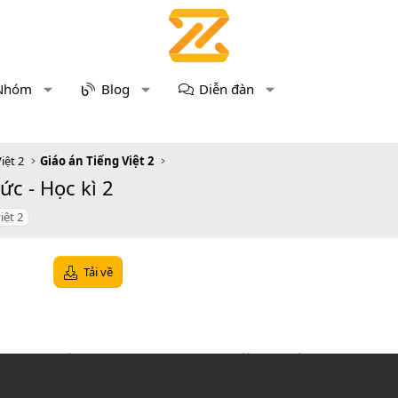
Nhóm
Blog
Diễn đàn
iệt 2
Giáo án Tiếng Việt 2
hức - Học kì 2
iệt 2
Tải về