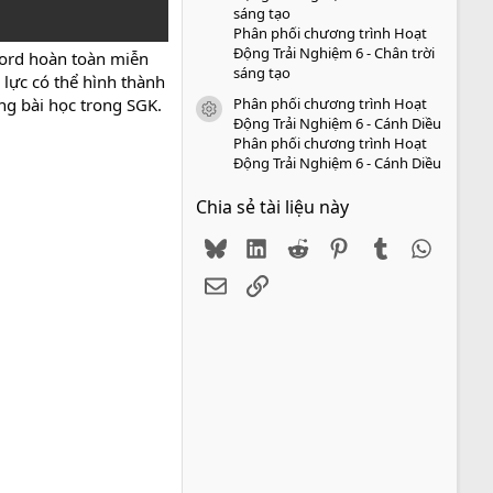
sáng tạo
Phân phối chương trình Hoạt
Động Trải Nghiệm 6 - Chân trời
 word hoàn toàn miễn
sáng tạo
 lực có thể hình thành
Phân phối chương trình Hoạt
ừng bài học trong SGK.
icon tài liệu
Động Trải Nghiệm 6 - Cánh Diều
Phân phối chương trình Hoạt
Động Trải Nghiệm 6 - Cánh Diều
Chia sẻ tài liệu này
Bluesky
LinkedIn
Reddit
Pinterest
Tumblr
WhatsA
Email
Link