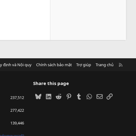
R
y định và Nội quy
Chính sách bảo mật
Trợ giúp
Trang chủ
S
S
Share this page
Bluesky
LinkedIn
Reddit
Pinterest
Tumblr
WhatsApp
Email
Link
237,512
277,422
139,446
mdomguncel9