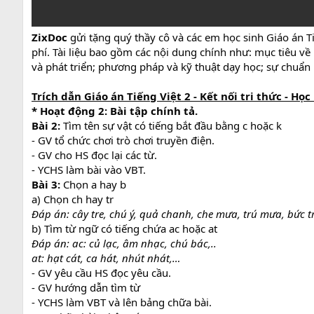
ZixDoc
gửi tặng quý thầy cô và các em học sinh Giáo án Ti
phí. Tài liệu bao gồm các nội dung chính như: mục tiêu về
và phát triển; phương pháp và kỹ thuật dạy học; sự chuẩn b
Trích dẫn Giáo án Tiếng Việt 2 - Kết nối tri thức - Học 
* Hoạt động 2: Bài tập chính tả.
Bài 2:
Tìm tên sự vật có tiếng bắt đầu bằng c hoặc k
- GV tổ chức chơi trò chơi truyền điện.
- GV cho HS đọc lại các từ.
- YCHS làm bài vào VBT.
Bài 3:
Chọn a hay b
a) Chọn ch hay tr
Đáp án: cây tre, chú ý, quả chanh, che mưa, trú mưa, bức t
b) Tìm từ ngữ có tiếng chứa ac hoặc at
Đáp án: ac: củ lạc, âm nhạc, chú bác,..
at: hạt cát, ca hát, nhút nhát,…
- GV yêu cầu HS đọc yêu cầu.
- GV hướng dẫn tìm từ
- YCHS làm VBT và lên bảng chữa bài.