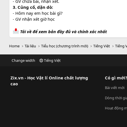
- GV chữa bài, nhận xét.
3. Củng cố, dặn dò:
- Hôm nay em học bài gì?
- GV nhận xét giờ học
Tải về để xem bản đầy đủ và chính xác nhất
Home
Tài liệu
Tiểu học (chương trình mới)
Tiếng Việt
Tiếng V
Change width
Tiếng Việt
Zix.vn - Học Vật lí Online chất lượng
Có gì mới
cao
Bài viết mới
Dòng thời gi
Hoạt động m