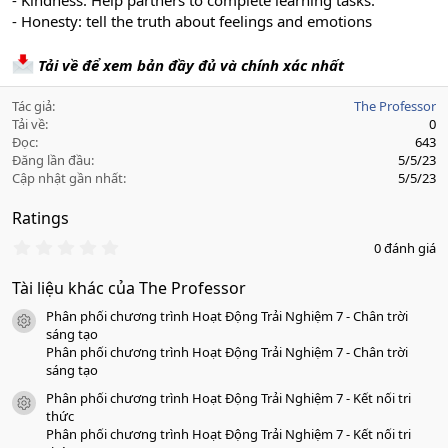
- Kindness: Help partners to complete learning tasks.
- Honesty: tell the truth about feelings and emotions
Tải về để xem bản đầy đủ và chính xác nhất
Tác giả
The Professor
Tải về
0
Đọc
643
Đăng lần đầu
5/5/23
Cập nhật gần nhất
5/5/23
Ratings
0
0 đánh giá
.
0
Tài liệu khác của The Professor
0
s
Phân phối chương trình Hoạt Động Trải Nghiệm 7 - Chân trời
a
icon tài liệu
o
sáng tạo
Phân phối chương trình Hoạt Động Trải Nghiệm 7 - Chân trời
sáng tạo
Phân phối chương trình Hoạt Động Trải Nghiệm 7 - Kết nối tri
icon tài liệu
thức
Phân phối chương trình Hoạt Động Trải Nghiệm 7 - Kết nối tri