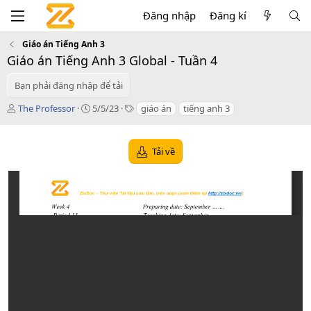
Đăng nhập
Đăng kí
Giáo án Tiếng Anh 3
Giáo án Tiếng Anh 3 Global - Tuần 4
Bạn phải đăng nhập để tải
T
C
T
The Professor
5/5/23
giáo án
tiếng anh 3
á
r
a
c
e
g
g
a
s
Tải về
i
t
ả
i
o
n
d
a
t
e