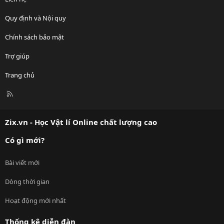
Quy định và Nội quy
Chính sách bảo mật
Trợ giúp
Trang chủ
R
S
S
Zix.vn - Học Vật lí Online chất lượng cao
Có gì mới?
Bài viết mới
Dòng thời gian
Hoạt động mới nhất
Thống kê diễn đàn