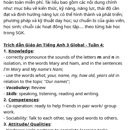
hoàn toàn miễn phí. Tài liệu bao gồm các nội dung chính
như: mục tiêu về kiến thức, kỹ năng, năng lực, thái độ cần
đạt và định hướng năng lực có thể hình thành và phát triển;
phương pháp và kỹ thuật dạy học; sự chuẩn bị của giáo viên,
học sinh; chuỗi các hoạt động học tập.... theo từng bài học
trong SGK.
Trích dẫn Giáo án Tiếng Anh 3 Global - Tuần 4:
1.
Knowledge
:
- correctly pronounce the sounds of the letters
m
and
n
in
isolation, in the words Mary and Nam, and in the sentences
I'm Mary
and
My name's Nam;
- use the words
what, your, name, my, how old, years old
in
relation to the topic
"Our names
";
-
Vocabulary:
Review
-
Skills
: speaking, listening, reading and writing.
2.
Competences
:
- Co-operation: ready to help friends in pair work/ group
work.
- Sociability: Talk to each other, say good words to others.
3.
Attitude/ Qualities
: