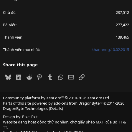
Chủ đề
237,512
Bài viết
277,422
Thành viên
139,465
Thành viên mới nhất
khanhndg.10.02.2015
Share this page
Bluesky
LinkedIn
Reddit
Pinterest
Tumblr
WhatsApp
Email
Link
®
Community platform by XenForo
© 2010-2026 XenForo Ltd.
Parts of this site powered by
add-ons from DragonByte™
©2011-2026
DragonByte Technologies
(
Details
)
Design by:
Pixel Exit
Website đang hoạt động thử nghiệm, chờ giấy phép MXH của Bộ TT &
TT.