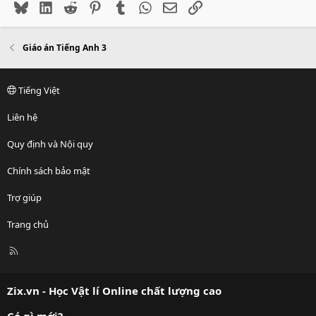
Bluesky
LinkedIn
Reddit
Pinterest
Tumblr
WhatsApp
Email
Link
Giáo án Tiếng Anh 3
Tiếng Việt
Liên hệ
Quy định và Nội quy
Chính sách bảo mật
Trợ giúp
Trang chủ
R
S
S
Zix.vn - Học Vật lí Online chất lượng cao
Có gì mới?