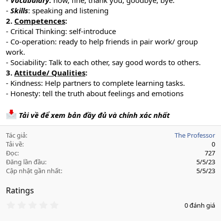
-
Vocabulary:
how, fine, thank you, goodbye, bye.
-
Skills
: speaking and listening
2.
Competences
:
- Critical Thinking: self-introduce
- Co-operation: ready to help friends in pair work/ group
work.
- Sociability: Talk to each other, say good words to others.
3.
Attitude/ Qualities
:
- Kindness: Help partners to complete learning tasks.
- Honesty: tell the truth about feelings and emotions
Tải về để xem bản đầy đủ và chính xác nhất
Tác giả
The Professor
Tải về
0
Đọc
727
Đăng lần đầu
5/5/23
Cập nhật gần nhất
5/5/23
Ratings
0
0 đánh giá
.
0