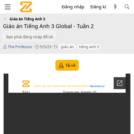
Đăng nhập
Đăng kí
Giáo án Tiếng Anh 3
Giáo án Tiếng Anh 3 Global - Tuần 2
Bạn phải đăng nhập để tải
T
C
T
The Professor
5/5/23
giáo án
tiếng anh 3
á
r
a
c
e
g
g
a
s
Tải về
i
t
ả
i
o
n
d
a
t
e