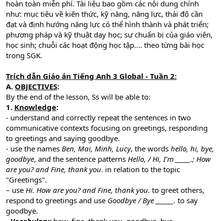
hoàn toàn miễn phí. Tài liệu bao gồm các nội dung chính
như: mục tiêu về kiến thức, kỹ năng, năng lực, thái độ cần
đạt và định hướng năng lực có thể hình thành và phát triển;
phương pháp và kỹ thuật dạy học; sự chuẩn bị của giáo viên,
học sinh; chuỗi các hoạt động học tập.... theo từng bài học
trong SGK.
Trích dẫn Giáo án Tiếng Anh 3 Global - Tuần 2:
A.
OBJECTIVES
:
By the end of the lesson, Ss will be able to:
1.
Knowledge
:
- understand and correctly repeat the sentences in two
communicative contexts focusing on greetings, responding
to greetings and saying goodbye.
- use the names
Ben, Mai, Minh, Lucy
, the words
hello, hi, bye,
goodbye
, and the sentence patterns
Hello, / Hi, I'm _____.; How
are you? and Fine, thank you
. in relation to the topic
"Greetings".
– use
Hi. How are you? and Fine, thank you.
to greet others,
respond to greetings and use
Goodbye / Bye ______.
to say
goodbye.