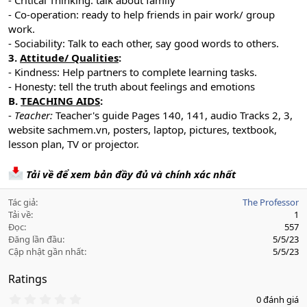
- Critical Thinking: talk about family
- Co-operation: ready to help friends in pair work/ group
work.
- Sociability: Talk to each other, say good words to others.
3.
Attitude/ Qualities
:
- Kindness: Help partners to complete learning tasks.
- Honesty: tell the truth about feelings and emotions
B.
TEACHING AIDS
:
-
Teacher:
Teacher's guide Pages 140, 141, audio Tracks 2, 3,
website sachmem.vn, posters, laptop, pictures, textbook,
lesson plan, TV or projector.
Tải về để xem bản đầy đủ và chính xác nhất
Tác giả
The Professor
Tải về
1
Đọc
557
Đăng lần đầu
5/5/23
Cập nhật gần nhất
5/5/23
Ratings
0
0 đánh giá