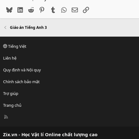
Bluesky
LinkedIn
Reddit
Pinterest
Tumblr
WhatsApp
Email
Link
Giáo án Tiếng Anh 3
Tiếng Việt
Liên hệ
Quy định và Nội quy
Chính sách bảo mật
Trợ giúp
Trang chủ
R
S
S
Zix.vn - Học Vật lí Online chất lượng cao