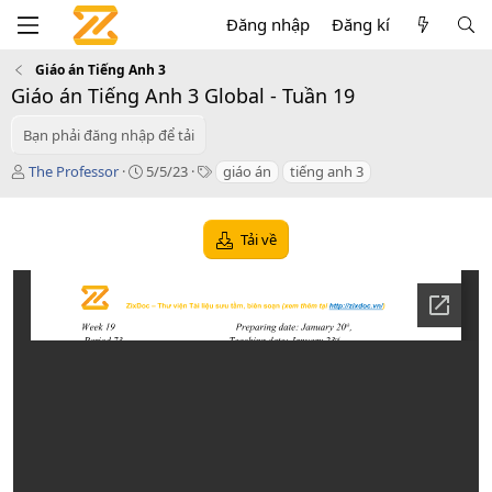
Đăng nhập
Đăng kí
Giáo án Tiếng Anh 3
Giáo án Tiếng Anh 3 Global - Tuần 19
Bạn phải đăng nhập để tải
T
C
T
The Professor
5/5/23
giáo án
tiếng anh 3
á
r
a
c
e
g
g
a
s
Tải về
i
t
ả
i
o
n
d
a
t
e