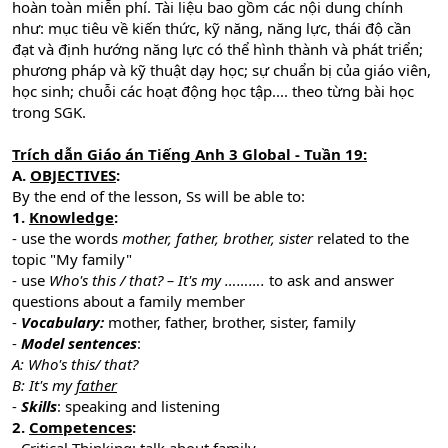
hoàn toàn miễn phí. Tài liệu bao gồm các nội dung chính
như: mục tiêu về kiến thức, kỹ năng, năng lực, thái độ cần
đạt và định hướng năng lực có thể hình thành và phát triển;
phương pháp và kỹ thuật dạy học; sự chuẩn bị của giáo viên,
học sinh; chuỗi các hoạt động học tập.... theo từng bài học
trong SGK.
Trích dẫn Giáo án Tiếng Anh 3 Global - Tuần 19:
A.
OBJECTIVES
:
By the end of the lesson, Ss will be able to:
1.
Knowledge
:
- use the words
mother, father, brother, sister
related to the
topic "My family"
- use
Who's this / that? – It's my ……….
to ask and answer
questions about a family member
-
Vocabulary:
mother, father, brother, sister, family
-
Model sentences
:
A: Who's this/ that?
B: It's my
father
-
Skills
: speaking and listening
2.
Competences
: