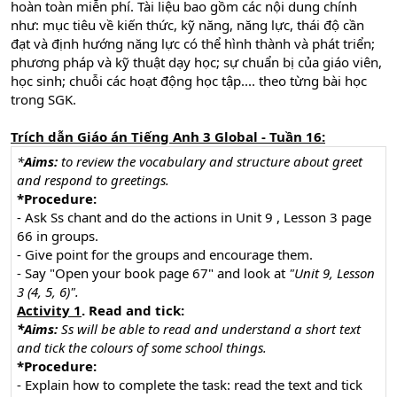
hoàn toàn miễn phí. Tài liệu bao gồm các nội dung chính
như: mục tiêu về kiến thức, kỹ năng, năng lực, thái độ cần
đạt và định hướng năng lực có thể hình thành và phát triển;
phương pháp và kỹ thuật dạy học; sự chuẩn bị của giáo viên,
học sinh; chuỗi các hoạt động học tập.... theo từng bài học
trong SGK.
Trích dẫn Giáo án Tiếng Anh 3 Global - Tuần 16:
*
Aims:
to review the vocabulary and structure about greet
and respond to greetings.
*Procedure:
- Ask Ss chant and do the actions in Unit 9 , Lesson 3 page
66 in groups.
- Give point for the groups and encourage them.
- Say "Open your book page 67" and look at
"Unit 9, Lesson
3 (4, 5, 6)".
Activity 1
. Read and tick:
*Aims:
Ss will be able
to
read and understand a short text
and tick the colours of some school things.
*Procedure:
- Explain how to complete the task: read the text and tick