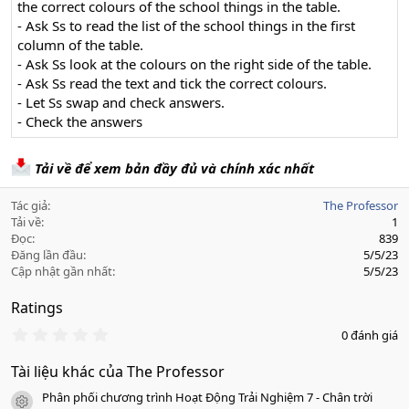
the correct colours of the school things in the table.
- Ask Ss to read the list of the school things in the first
column of the table.
- Ask Ss look at the colours on the right side of the table.
- Ask Ss read the text and tick the correct colours.
- Let Ss swap and check answers.
- Check the answers​
Tải về để xem bản đầy đủ và chính xác nhất
Tác giả
The Professor
Tải về
1
Đọc
839
Đăng lần đầu
5/5/23
Cập nhật gần nhất
5/5/23
Ratings
0
0 đánh giá
.
0
Tài liệu khác của The Professor
0
s
Phân phối chương trình Hoạt Động Trải Nghiệm 7 - Chân trời
a
icon tài liệu