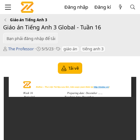
Đăng nhập
Đăng kí
Giáo án Tiếng Anh 3
Giáo án Tiếng Anh 3 Global - Tuần 16
Bạn phải đăng nhập để tải
T
C
T
The Professor
5/5/23
giáo án
tiếng anh 3
á
r
a
c
e
g
g
a
s
Tải về
i
t
ả
i
o
n
d
a
t
e