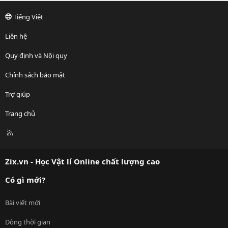
Tiếng Việt
Liên hệ
Quy định và Nội quy
Chính sách bảo mật
Trợ giúp
Trang chủ
R
S
S
Zix.vn - Học Vật lí Online chất lượng cao
Có gì mới?
Bài viết mới
Dòng thời gian