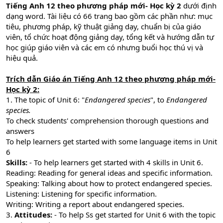
Tiếng Anh 12 theo phương pháp mới- Học kỳ 2
dưới định
dạng word. Tài liệu có 66 trang bao gồm các phần như: mục
tiêu, phương pháp, kỹ thuật giảng dạy, chuẩn bị của giáo
viên, tổ chức hoạt động giảng dạy, tổng kết và hướng dẫn tự
học giúp giáo viên và các em có nhưng buổi học thú vị và
hiệu quả.
Trích dẫn Giáo án Tiếng Anh 12 theo phương pháp mới-
Học kỳ 2:
1. The topic of Unit 6: "
Endangered species
", to
Endangered
species.
To check students' comprehension thorough questions and
answers
To help learners get started with some language items in Unit
6
Skills:
- To help learners get started with 4 skills in Unit 6.
Reading: Reading for general ideas and specific information.
Speaking: Talking about how to protect endangered species.
Listening: Listening for specific information.
Writing: Writing a report about endangered species.
3.
Attitudes:
- To help Ss get started for Unit 6 with the topic