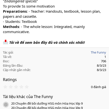
"
Endangered species
"
To provide Ss some motivation
Preparations
: - Teacher: Handouts, textbook, lesson plan,
papers and cassette.
- Students: Textbook
Methods
: - The whole lesson: Integrated, mainly
communicative.
Tải về để xem bản đầy đủ và chính xác nhất!
Tác giả
The Funny
Tải về
1
Đọc
706
Đăng lần đầu
8/3/23
Cập nhật gần nhất
8/3/23
Ratings
0
0 đánh giá
.
0
Tài liệu khác của The Funny
0
s
20 Chuyên đề bồi dưỡng HSG môn Hóa Học lớp 9
a
icon tài liệu
o
20 Chuyên đề bồi dưỡng HSG môn Hóa Học lớp 9