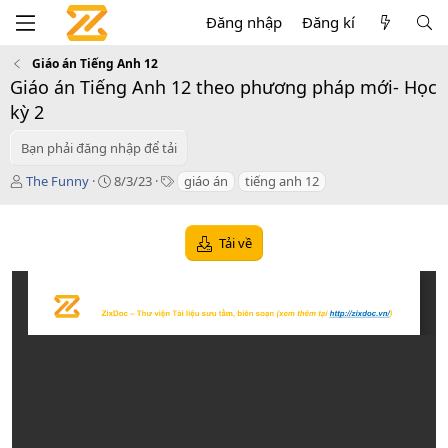
Đăng nhập
Đăng kí
Giáo án Tiếng Anh 12
Giáo án Tiếng Anh 12 theo phương pháp mới- Học
kỳ 2
Bạn phải đăng nhập để tải
T
C
T
The Funny
8/3/23
giáo án
tiếng anh 12
á
r
a
c
e
g
g
a
s
Tải về
i
t
ả
i
o
n
d
a
t
e