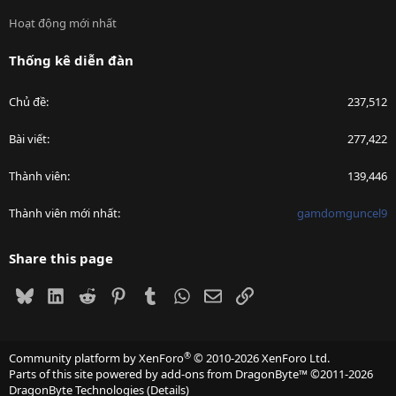
Hoạt động mới nhất
Thống kê diễn đàn
Chủ đề
237,512
Bài viết
277,422
Thành viên
139,446
Thành viên mới nhất
gamdomguncel9
Share this page
Bluesky
LinkedIn
Reddit
Pinterest
Tumblr
WhatsApp
Email
Link
®
Community platform by XenForo
© 2010-2026 XenForo Ltd.
Parts of this site powered by
add-ons from DragonByte™
©2011-2026
DragonByte Technologies
(
Details
)