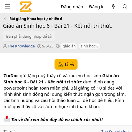
Đăng nhập
Đăng kí
Bài giảng Khoa học tự nhiên 6
Giáo án Sinh học 6 - Bài 21 - Kết nối tri thức
Bạn phải đăng nhập để tải
T
C
T
The Knowledge
9/5/23
giáo án
sinh học 6
á
r
a
c
e
g
g
a
s
Tải về
i
t
ả
i
ZixDoc
gửi tặng quý thầy cô và các em học sinh
Giáo án
o
Sinh học 6 - Bài 21 - Kết nối tri thức
dưới định dạng
n
powerpoint hoàn toàn miễn phí. Bài giảng có 10 slides với
d
a
hình ảnh sinh động nội dung kiến thức ngắn gọn trọng tâm,
t
các tình huống và câu hỏi thảo luận .... dễ học dễ hiểu. Kính
e
mời quý thầy cô và các em học sinh tham khảo.
Tải về để xem bản đầy đủ và chính xác nhất!
Tác giả
The Knowledge