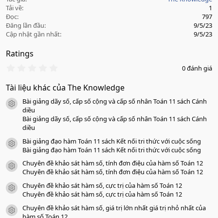
Tải về
1
Đọc
797
Đăng lần đầu
9/5/23
Cập nhật gần nhất
9/5/23
Ratings
0
0 đánh giá
.
0
Tài liệu khác của The Knowledge
0
s
Bài giảng dãy số, cấp số cộng và cấp số nhân Toán 11 sách Cánh
a
icon tài liệu
o
diều
Bài giảng dãy số, cấp số cộng và cấp số nhân Toán 11 sách Cánh
diều
Bài giảng đạo hàm Toán 11 sách Kết nối tri thức với cuộc sống
icon tài liệu
Bài giảng đạo hàm Toán 11 sách Kết nối tri thức với cuộc sống
Chuyên đề khảo sát hàm số, tính đơn điệu của hàm số Toán 12
icon tài liệu
Chuyên đề khảo sát hàm số, tính đơn điệu của hàm số Toán 12
Chuyên đề khảo sát hàm số, cực trị của hàm số Toán 12
icon tài liệu
Chuyên đề khảo sát hàm số, cực trị của hàm số Toán 12
Chuyên đề khảo sát hàm số, giá trị lớn nhất giá trị nhỏ nhất của
icon tài liệu
hàm số Toán 12