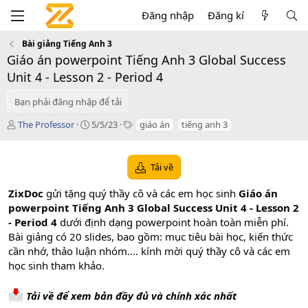
Đăng nhập
Đăng kí
Bài giảng Tiếng Anh 3
Giáo án powerpoint Tiếng Anh 3 Global Success
Unit 4 - Lesson 2 - Period 4
Bạn phải đăng nhập để tải
T
C
T
The Professor
5/5/23
giáo án
tiếng anh 3
á
r
a
c
e
g
g
a
s
Tải về
i
t
ả
i
ZixDoc
gửi tặng quý thầy cô và các em học sinh
Giáo án
o
powerpoint Tiếng Anh 3 Global Success Unit 4 - Lesson 2
n
- Period 4
dưới định dạng powerpoint hoàn toàn miễn phí.
d
a
Bài giảng có 20 slides, bao gồm: mục tiêu bài học, kiến thức
t
cần nhớ, thảo luận nhóm.... kính mời quý thầy cô và các em
e
học sinh tham khảo.
Tải về để xem bản đầy đủ và chính xác nhất