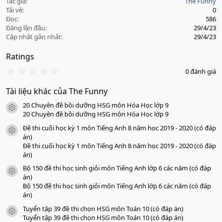
Tác giả
The Funny
Tải về
0
Đọc
586
Đăng lần đầu
29/4/23
Cập nhật gần nhất
29/4/23
Ratings
0
0 đánh giá
.
0
Tài liệu khác của The Funny
0
s
20 Chuyên đề bồi dưỡng HSG môn Hóa Học lớp 9
a
icon tài liệu
o
20 Chuyên đề bồi dưỡng HSG môn Hóa Học lớp 9
Đề thi cuối học kỳ 1 môn Tiếng Anh 8 năm học 2019 - 2020 (có đáp
icon tài liệu
án)
Đề thi cuối học kỳ 1 môn Tiếng Anh 8 năm học 2019 - 2020 (có đáp
án)
Bộ 150 đề thi học sinh giỏi môn Tiếng Anh lớp 6 các năm (có đáp
icon tài liệu
án)
Bộ 150 đề thi học sinh giỏi môn Tiếng Anh lớp 6 các năm (có đáp
án)
Tuyển tập 39 đề thi chọn HSG môn Toán 10 (có đáp án)
icon tài liệu
Tuyển tập 39 đề thi chọn HSG môn Toán 10 (có đáp án)