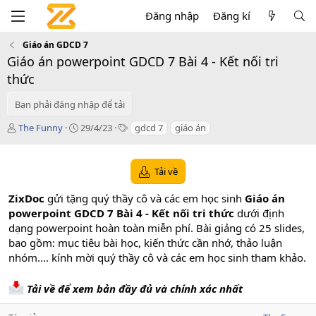
Đăng nhập
Đăng kí
Giáo án GDCD 7
Giáo án powerpoint GDCD 7 Bài 4 - Kết nối tri
thức
Bạn phải đăng nhập để tải
T
C
T
The Funny
29/4/23
gdcd 7
giáo án
á
r
a
c
e
g
g
a
s
Tải về
i
t
ả
i
ZixDoc
gửi tặng quý thầy cô và các em học sinh
Giáo án
o
powerpoint GDCD 7 Bài 4 - Kết nối tri thức
dưới định
n
dạng powerpoint hoàn toàn miễn phí. Bài giảng có 25 slides,
d
a
bao gồm: mục tiêu bài học, kiến thức cần nhớ, thảo luận
t
nhóm.... kính mời quý thầy cô và các em học sinh tham khảo.
e
Tải về để xem bản đầy đủ và chính xác nhất