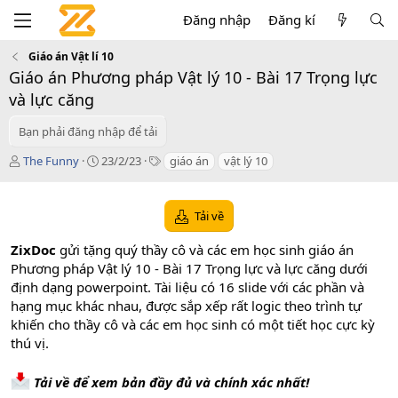
Đăng nhập
Đăng kí
Giáo án Vật lí 10
Giáo án Phương pháp Vật lý 10 - Bài 17 Trọng lực
và lực căng
Bạn phải đăng nhập để tải
T
C
T
The Funny
23/2/23
giáo án
vật lý 10
á
r
a
c
e
g
g
a
s
Tải về
i
t
ả
i
ZixDoc
gửi tặng quý thầy cô và các em học sinh giáo án
o
Phương pháp Vật lý 10 - Bài 17 Trọng lực và lực căng dưới
n
định dạng powerpoint. Tài liệu có 16 slide với các phần và
d
a
hạng mục khác nhau, được sắp xếp rất logic theo trình tự
t
khiến cho thầy cô và các em học sinh có một tiết học cực kỳ
e
thú vị.
Tải về để xem bản đầy đủ và chính xác nhất!