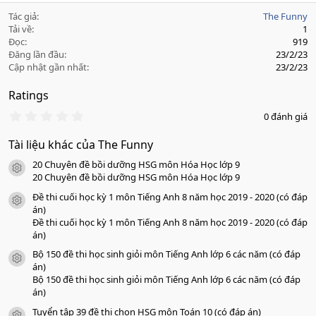
Tác giả
The Funny
Tải về
1
Đọc
919
Đăng lần đầu
23/2/23
Cập nhật gần nhất
23/2/23
Ratings
0
0 đánh giá
.
0
Tài liệu khác của The Funny
0
s
20 Chuyên đề bồi dưỡng HSG môn Hóa Học lớp 9
a
icon tài liệu
o
20 Chuyên đề bồi dưỡng HSG môn Hóa Học lớp 9
Đề thi cuối học kỳ 1 môn Tiếng Anh 8 năm học 2019 - 2020 (có đáp
icon tài liệu
án)
Đề thi cuối học kỳ 1 môn Tiếng Anh 8 năm học 2019 - 2020 (có đáp
án)
Bộ 150 đề thi học sinh giỏi môn Tiếng Anh lớp 6 các năm (có đáp
icon tài liệu
án)
Bộ 150 đề thi học sinh giỏi môn Tiếng Anh lớp 6 các năm (có đáp
án)
Tuyển tập 39 đề thi chọn HSG môn Toán 10 (có đáp án)