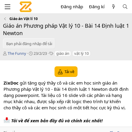
Đăng nhập
Đăng kí
Giáo án Vật lí 10
Giáo án Phương pháp Vật lý 10 - Bài 14 Định luật 1
Newton
Bạn phải đăng nhập để tải
T
C
T
The Funny
23/2/23
giáo án
vật lý 10
á
r
a
c
e
g
g
a
s
Tải về
i
t
ả
i
ZixDoc
gửi tặng quý thầy cô và các em học sinh giáo án
o
Phương pháp Vật lý 10 - Bài 14 Định luật 1 Newton dưới định
n
dạng powerpoint. Tài liệu có 16 slide với các phần và hạng
d
a
mục khác nhau, được sắp xếp rất logic theo trình tự khiến
t
cho thầy cô và các em học sinh có một tiết học cực kỳ thú vị.
e
Tải về để xem bản đầy đủ và chính xác nhất!