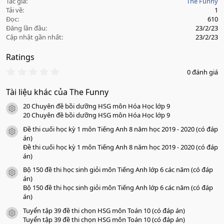
Tác giả
The Funny
Tải về
1
Đọc
610
Đăng lần đầu
23/2/23
Cập nhật gần nhất
23/2/23
Ratings
0
0 đánh giá
.
0
Tài liệu khác của The Funny
0
s
20 Chuyên đề bồi dưỡng HSG môn Hóa Học lớp 9
a
icon tài liệu
o
20 Chuyên đề bồi dưỡng HSG môn Hóa Học lớp 9
Đề thi cuối học kỳ 1 môn Tiếng Anh 8 năm học 2019 - 2020 (có đáp
icon tài liệu
án)
Đề thi cuối học kỳ 1 môn Tiếng Anh 8 năm học 2019 - 2020 (có đáp
án)
Bộ 150 đề thi học sinh giỏi môn Tiếng Anh lớp 6 các năm (có đáp
icon tài liệu
án)
Bộ 150 đề thi học sinh giỏi môn Tiếng Anh lớp 6 các năm (có đáp
án)
Tuyển tập 39 đề thi chọn HSG môn Toán 10 (có đáp án)
icon tài liệu
Tuyển tập 39 đề thi chọn HSG môn Toán 10 (có đáp án)