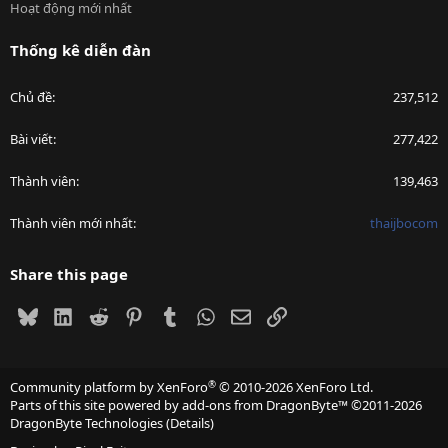
Hoạt động mới nhất
Thống kê diễn đàn
Chủ đề
237,512
Bài viết
277,422
Thành viên
139,463
Thành viên mới nhất
thaijbocom
Share this page
Bluesky
LinkedIn
Reddit
Pinterest
Tumblr
WhatsApp
Email
Link
®
Community platform by XenForo
© 2010-2026 XenForo Ltd.
Parts of this site powered by
add-ons from DragonByte™
©2011-2026
DragonByte Technologies
(
Details
)