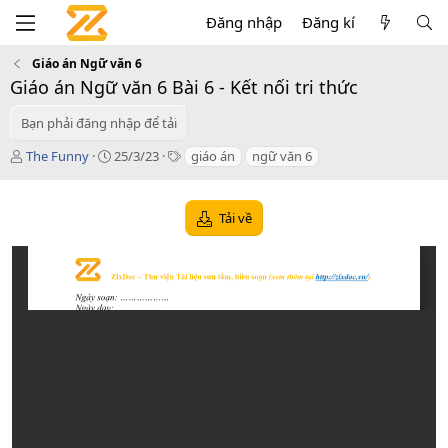
Đăng nhập
Đăng kí
Giáo án Ngữ văn 6
Giáo án Ngữ văn 6 Bài 6 - Kết nối tri thức
Bạn phải đăng nhập để tải
T
C
T
The Funny
25/3/23
giáo án
ngữ văn 6
á
r
a
c
e
g
g
a
s
Tải về
i
t
ả
i
o
n
d
a
t
e