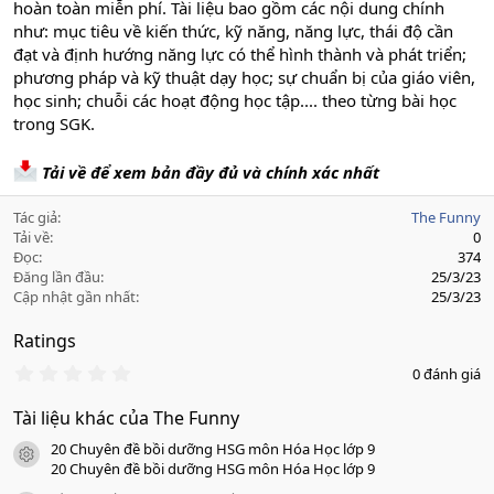
hoàn toàn miễn phí. Tài liệu bao gồm các nội dung chính
như: mục tiêu về kiến thức, kỹ năng, năng lực, thái độ cần
đạt và định hướng năng lực có thể hình thành và phát triển;
phương pháp và kỹ thuật dạy học; sự chuẩn bị của giáo viên,
học sinh; chuỗi các hoạt động học tập.... theo từng bài học
trong SGK.
Tải về để xem bản đầy đủ và chính xác nhất
Tác giả
The Funny
Tải về
0
Đọc
374
Đăng lần đầu
25/3/23
Cập nhật gần nhất
25/3/23
Ratings
0
0 đánh giá
.
0
Tài liệu khác của The Funny
0
s
20 Chuyên đề bồi dưỡng HSG môn Hóa Học lớp 9
a
icon tài liệu
o
20 Chuyên đề bồi dưỡng HSG môn Hóa Học lớp 9