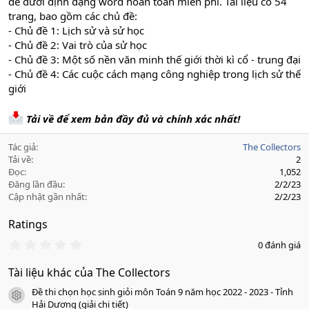
đề dưới định dạng word hoàn toàn miễn phí. Tài liệu có 54
trang, bao gồm các chủ đề:
- Chủ đề 1: Lịch sử và sử học
- Chủ đề 2: Vai trò của sử học
- Chủ đề 3: Một số nền văn minh thế giới thời kì cổ - trung đại
- Chủ đề 4: Các cuộc cách mạng công nghiệp trong lịch sử thế
giới
Tải về để xem bản đầy đủ và chính xác nhất!
Tác giả
The Collectors
Tải về
2
Đọc
1,052
Đăng lần đầu
2/2/23
Cập nhật gần nhất
2/2/23
Ratings
0
0 đánh giá
.
0
Tài liệu khác của The Collectors
0
s
Đề thi chọn học sinh giỏi môn Toán 9 năm học 2022 - 2023 - Tỉnh
a
icon tài liệu
o
Hải Dương (giải chi tiết)