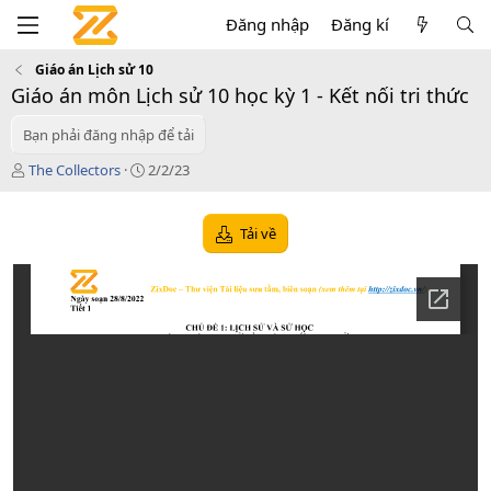
Đăng nhập
Đăng kí
Giáo án Lịch sử 10
Giáo án môn Lịch sử 10 học kỳ 1 - Kết nối tri thức
Bạn phải đăng nhập để tải
T
C
The Collectors
2/2/23
á
r
c
e
g
a
Tải về
i
t
ả
i
o
n
d
a
t
e