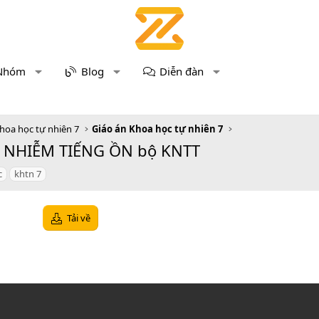
Nhóm
Blog
Diễn đàn
hoa học tự nhiên 7
Giáo án Khoa học tự nhiên 7
Ô NHIỄM TIẾNG ỒN bộ KNTT
c
khtn 7
Tải về