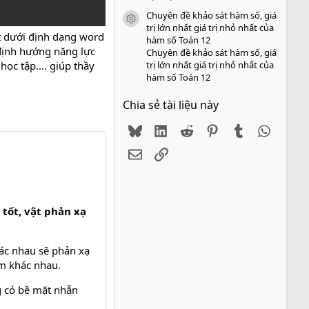
Chuyên đề khảo sát hàm số, giá
icon tài liệu
trị lớn nhất giá trị nhỏ nhất của
 dưới định dạng word
hàm số Toán 12
 định hướng năng lực
Chuyên đề khảo sát hàm số, giá
trị lớn nhất giá trị nhỏ nhất của
ọc tập.... giúp thầy
hàm số Toán 12
Chia sẻ tài liệu này
Bluesky
LinkedIn
Reddit
Pinterest
Tumblr
WhatsA
Email
Link
 tốt, vật phản xạ
ác nhau sẽ phản xạ
m khác nhau.
g có bề mặt nhẵn