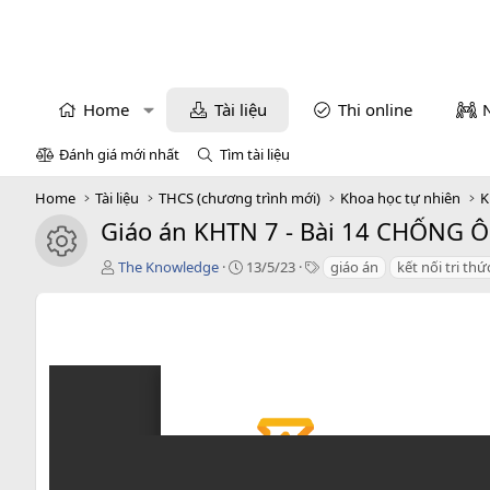
Home
Tài liệu
Thi online
Đánh giá mới nhất
Tìm tài liệu
Home
Tài liệu
THCS (chương trình mới)
Khoa học tự nhiên
K
Giáo án KHTN 7 - Bài 14 CHỐNG 
icon tài liệu
T
C
T
The Knowledge
13/5/23
giáo án
kết nối tri thứ
á
r
a
c
e
g
g
a
s
i
t
ả
i
o
n
d
a
t
e