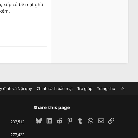
, xốp có bề mặt ghồ
 kém.
R
y định và Nội quy
Chính sách bảo mật
Trợ giúp
Trang chủ
S
S
Share this page
Bluesky
LinkedIn
Reddit
Pinterest
Tumblr
WhatsApp
Email
Link
237,512
277,422