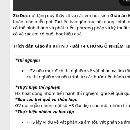
ZixDoc
gửi tặng quý thầy cô và các em học sinh
Giáo án 
hoàn toàn miễn phí. Tài liệu bao gồm các nội dung chính n
có thể hình thành và phát triển; phương pháp và kỹ thuật d
cô và các em có buổi học hiệu quả.
Trích dẫn
Giáo án KHTN 7 - Bài 14 CHỐNG Ô NHIỄM T
*Thí nghiệm
- GV nêu mục đích thí nghiệm về vật phản xạ âm tốt
cụ thí nghiệm và nêu trình tự các bước tiến hành th
*Thực hiện thí nghiệm
HS hoạt động nhóm tiến hành thí nghiệm, ghi kết quả qua
*Báo cáo kết quả và thảo luận
GV gọi ngẫu nhiên một số HS đại diện cho một nhóm trìn
*Thực hiện nhiệm vụ học tập
- HS lấy ví dụ về vật phản xạ âm tốt, vật phản xạ â