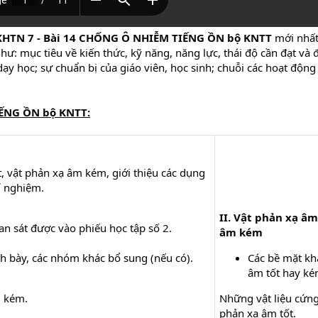
KHTN 7 - Bài 14 CHỐNG Ô NHIỄM TIẾNG ỒN bộ KNTT
mới nhất
hư: mục tiêu về kiến thức, kỹ năng, năng lực, thái độ cần đạt và
ạy học; sự chuẩn bị của giáo viên, học sinh; chuỗi các hoạt động h
IẾNG ỒN bộ KNTT
:
, vật phản xạ âm kém, giới thiệu các dụng
í nghiệm.
II. Vật phản xạ âm
n sát được vào phiếu học tập số 2.
âm kém
h bày, các nhóm khác bổ sung (nếu có).
Các bề mặt kh
âm tốt hay ké
m kém.
Những vật liệu cứn
phản xạ âm tốt.